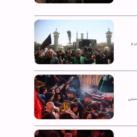
رم
سینی