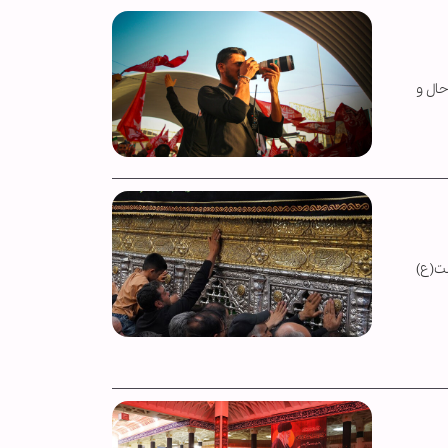
د تا حال و
یت(ع)