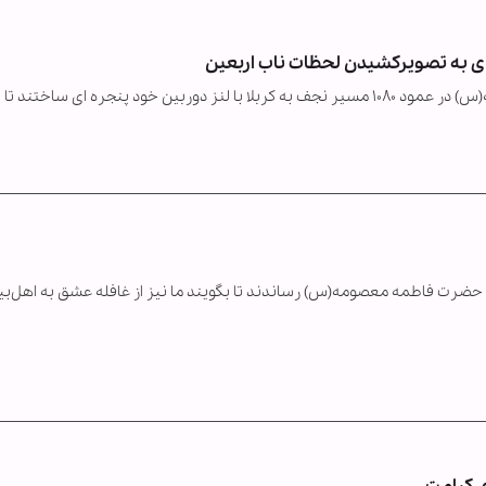
ای به تصویرکشیدن لحظات ناب اربعین
خادمان رسانه‌ای موکب حرم مطهر حضرت فاطمه معصومه(س) در عمود ۱۰۸۰ مسیر نجف به کربلا با لنز دوربین خود پنجره ای ساختن
هر حضرت فاطمه معصومه(س) رساندند تا بگویند ما نیز از غافله عشق به اهل‌ب