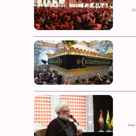
ت
 نیت