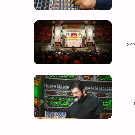
جمع
،