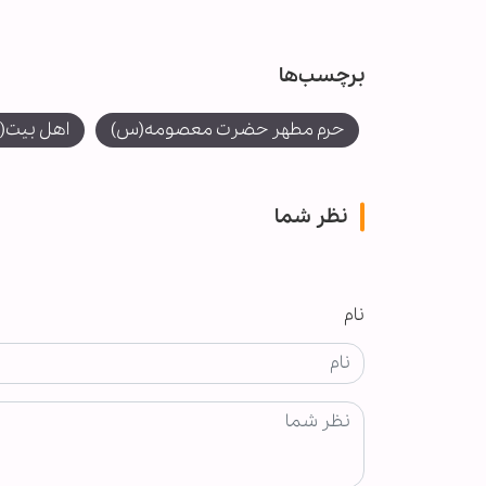
برچسب‌ها
حرم مطهر حضرت معصومه(س)
اهل بیت(
نظر شما
نام