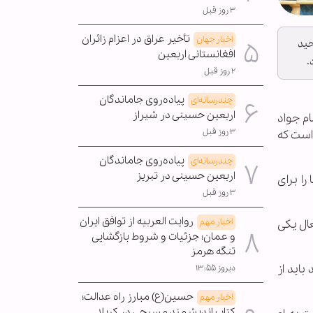
۳ روز قبل
تأخیر عراق در اعزام زائران
اخبار جهان
حید
افغانستانی اربعین
.
۲ روز قبل
پیاده‌روی جاماندگان
چندرسانه‌ای
اربعین حسینی در شیراز
م جواد
۳ روز قبل
 است که
پیاده‌روی جاماندگان
چندرسانه‌ای
اربعین حسینی در تبریز
ا برای
۳ روز قبل
روایت العربیه از توافق ایران
اخبار مهم
ال یکی
و عمان؛ جزئیات و شروط بازگشایی
تنگه هرمز
اید از
دیروز ۱۳:۵۵
حسین(ع) مبارز راه عدالت؛
اخبار مهم
کتاب اندیشمند مسیحی در کربلا