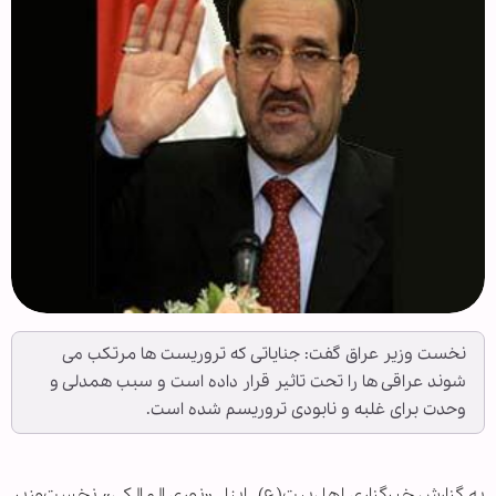
نخست وزیر عراق گفت: جنایاتی که تروریست ها مرتکب می
شوند عراقی ها را تحت تاثیر قرار داده است و سبب همدلی و
وحدت برای غلبه و نابودی تروریسم شده است.
به گزارش خبرگزاری اهل‌بیت(ع) ـ ابنا ـ «نوری المالکی» نخست‌وزیر