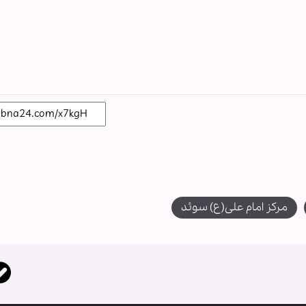
مرکز امام علی(ع) سوئد