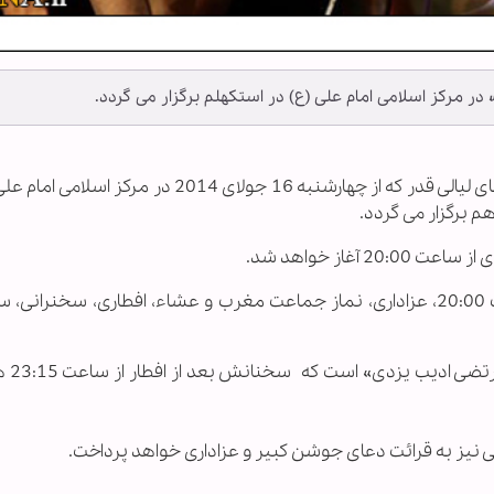
» در مرکز اسلامی امام علی (ع) در استکهلم برگزار می گردد.
به گزارش خبرگزاری اهل بیت(ع) ـ ابنا ـ ویژه برنامه های لیالی قدر که از چهارشنبه 16 جولای 2014 
برگزار می گردد.
برنامه ها شامل قرائت دعای جوشن کبیر از ساعت 20:00، عزاداری، نماز جماعت مغرب و عشاء، افطاری، سخنر
رتضی ادیب یزدی» است که
سخنانش 
تی نیز به قرائت دعای جوشن کبیر و عزاداری خواهد پرداخت.