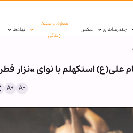
معارف و سبک
چندرسانه‌ای
عکس
نهادها
زندگی
م علی(ع) استکهلم با نوای «نزار قط
اربعین در میان علویان ترکیه
آیین عاشورایی تا سیاست 