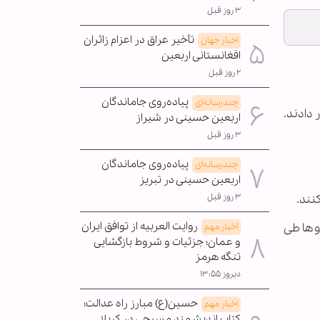
۳ روز قبل
تأخیر عراق در اعزام زائران
اخبار جهان
افغانستانی اربعین
۲ روز قبل
پیاده‌روی جاماندگان
چندرسانه‌ای
دادند.
اربعین حسینی در شیراز
۳ روز قبل
پیاده‌روی جاماندگان
چندرسانه‌ای
اربعین حسینی در تبریز
نند.
۳ روز قبل
روایت العربیه از توافق ایران
وها طی
اخبار مهم
و عمان؛ جزئیات و شروط بازگشایی
تنگه هرمز
دیروز ۱۳:۵۵
حسین(ع) مبارز راه عدالت؛
اخبار مهم
کتاب اندیشمند مسیحی در کربلا