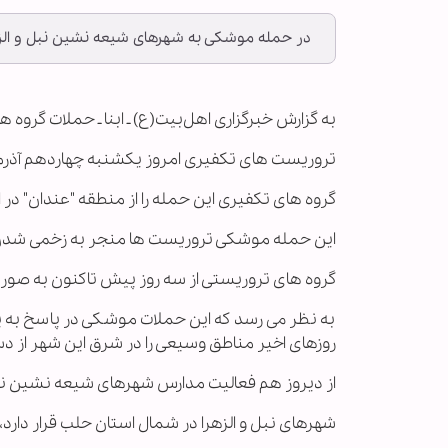
در حمله موشکی به شهرهای شیعه نشین نبل و الزهرا، 9 شهروند شیعه سوری زخمی
به گزارش خبرگزاری اهل‌بیت(ع) ـ ابنا ـ حملات گروه
تروریست های تکفیری امروز یکشنبه چهاردهم آذرماه
گروه های تکفیری این حمله را از منطقه "عندان" در
این حمله موشکی تروریست ها منجر به زخمی شدن 9 نفر از جمله سه کودک و چهار زن ش
گروه های تروریستی از سه روز پیش تاکنون به صور
به نظر می رسد که این حملات موشکی در پاسخ به 
روزهای اخیر مناطق وسیعی را در شرق این شهر از دس
از دیروز هم فعالیت مدارس شهرهای شیعه نشین نبل 
شهرهای نبل و الزهرا در شمال استان حلب قرار دارد، در این شهرها حدود 60 هزار تن