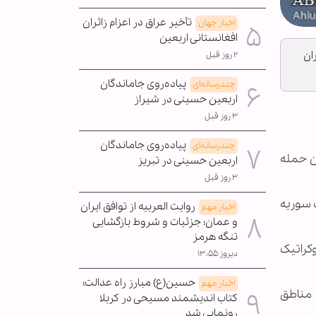
تأخیر عراق در اعزام زائران
اخبار جهان
افغانستانی اربعین
ان
۲ روز قبل
پیاده‌روی جاماندگان
چندرسانه‌ای
اربعین حسینی در شیراز
۳ روز قبل
پیاده‌روی جاماندگان
چندرسانه‌ای
ین حمله
اربعین حسینی در تبریز
۳ روز قبل
ت سوریه
روایت العربیه از توافق ایران
اخبار مهم
و عمان؛ جزئیات و شروط بازگشایی
تنگه هرمز
کراتیک
دیروز ۱۳:۵۵
حسین(ع) مبارز راه عدالت؛
اخبار مهم
 مناطق
کتاب اندیشمند مسیحی در کربلا
رونمایی شد