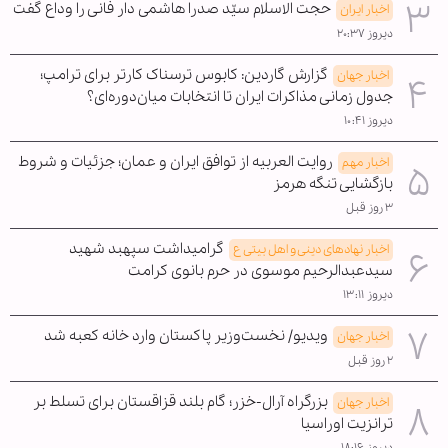
حجت الاسلام سیّد صدرا هاشمی دار فانی را وداع گفت
اخبار ایران
دیروز ۲۰:۳۷
گزارش گاردین: کابوس ترسناک کارتر برای ترامپ؛
اخبار جهان
جدول زمانی مذاکرات ایران تا انتخابات میان‌دوره‌ای؟
دیروز ۱۰:۴۱
روایت العربیه از توافق ایران و عمان؛ جزئیات و شروط
اخبار مهم
بازگشایی تنگه هرمز
۳ روز قبل
گرامیداشت سپهبد شهید
اخبار نهادهای دینی و اهل بیتی ع
سیدعبدالرحیم موسوی در حرم بانوی کرامت
دیروز ۱۳:۱۱
ویدیو/ نخست‌وزیر پاکستان وارد خانه کعبه شد
اخبار جهان
۲ روز قبل
بزرگراه آرال-خزر؛ گام بلند قزاقستان برای تسلط بر
اخبار جهان
ترانزیت اوراسیا