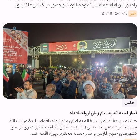
راه دور این امام همام، بر تداوم مقاومت و حضور در خیابان‌ها تا رفع…
خبر
۱۴۰۵-۰۲-۲۹ ۱۵:۲۹
عکس
نماز استغاثه به امام زمان ارواحنافداه
هشتمین هفته نماز استغاثه به امام زمان ارواحنافداه، با حضور آیت الله
سیدمحمود مدنی بجستانی (نماینده سابق مقام معظم رهبری در امور
کشورهای خلیج فارس و امام جمعه محترم دبی)، اقامه شد.