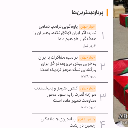
پربازدیدترین‌ها
یاوه‌گویی ترامپ تمامی
اخبار جهان
ندارد؛ اگر ایران توافق نکند، رهبر آن را
هدف قرار خواهیم داد!
۳ روز قبل
ترامپ: مذاکرات با ایران
اخبار جهان
به‌خوبی پیش می‌رود؛ توافق برای
بازگشایی تنگه هرمز نزدیک است!
دیروز ۱۷:۲۸
کنترل هرمز و باب‌المندب
اخبار جهان
موازنه قدرت را به سود محور
مقاومت تغییر داده است
دیروز ۱۶:۳۰
پیاده‌روی جاماندگان
چندرسانه‌ای
اربعین در رشت