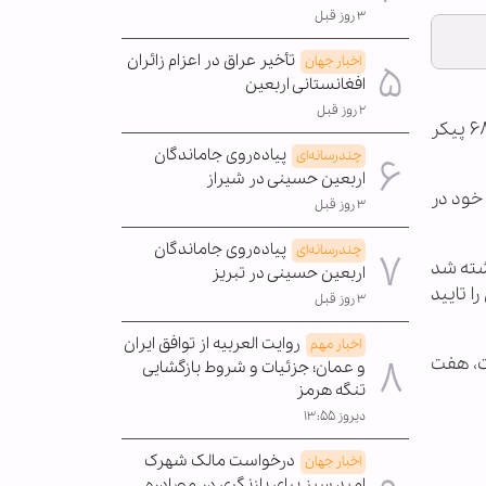
۳ روز قبل
تأخیر عراق در اعزام زائران
اخبار جهان
افغانستانی اربعین
۲ روز قبل
به گزارش خبرگزاری اهل‌بیت(ع) ـ ابنا ـ روزنامه اسرائیلی هاآرتص گزارش داد که نیروهای اسرائیلی از آوریل ۲۰۱۶، از تحویل ۶۸ پیکر
پیاده‌روی جاماندگان
چندرسانه‌ای
اربعین حسینی در شیراز
خود در
۳ روز قبل
پیاده‌روی جاماندگان
چندرسانه‌ای
کشته شد
اربعین حسینی در تبریز
ا تایید
۳ روز قبل
روایت العربیه از توافق ایران
اخبار مهم
ت، هفت
و عمان؛ جزئیات و شروط بازگشایی
تنگه هرمز
دیروز ۱۳:۵۵
درخواست مالک شهرک
اخبار جهان
امید سبز برای بازنگری در مصادره