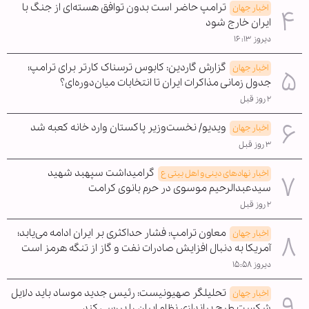
ترامپ حاضر است بدون توافق هسته‌ای از جنگ با
اخبار جهان
ایران خارج شود
دیروز ۱۶:۱۳
گزارش گاردین: کابوس ترسناک کارتر برای ترامپ؛
اخبار جهان
جدول زمانی مذاکرات ایران تا انتخابات میان‌دوره‌ای؟
۲ روز قبل
ویدیو/ نخست‌وزیر پاکستان وارد خانه کعبه شد
اخبار جهان
۳ روز قبل
گرامیداشت سپهبد شهید
اخبار نهادهای دینی و اهل بیتی ع
سیدعبدالرحیم موسوی در حرم بانوی کرامت
۲ روز قبل
معاون ترامپ: فشار حداکثری بر ایران ادامه می‌یابد؛
اخبار جهان
آمریکا به دنبال افزایش صادرات نفت و گاز از تنگه هرمز است
دیروز ۱۵:۵۸
تحلیلگر صهیونیست: رئیس جدید موساد باید دلایل
اخبار جهان
شکست طرح براندازی نظام ایران را بررسی کند