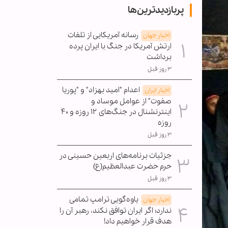
پربازدیدترین‌ها
رسانه آمریکایی از تلفات
اخبار جهان
ارتش آمریکا در جنگ با ایران پرده
برداشت
۳ روز قبل
اعدام "امید بهزاد" و "پوریا
اخبار ایران
صفوت" از عوامل موساد و
اینترنشنال در جنگ‌های ۱۲ روزه و ۴۰
روزه
۳ روز قبل
جزئیات برنامه‌های اربعین حسینی در
حرم حضرت عبدالعظیم(ع)
۳ روز قبل
یاوه‌گویی ترامپ تمامی
اخبار جهان
ندارد؛ اگر ایران توافق نکند، رهبر آن را
هدف قرار خواهیم داد!