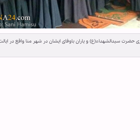
اری حضرت سیدالشهداء(ع) و یاران باوفای ایشان در شهر منا واقع در ایالت