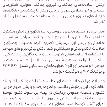
ارتش، سامانه‌های پدافندی نیروی پدافند هوایی، شناورهای
سطحی و زیر سطحی نیروی دریایی ارتش با پشتیبانی جنگنده‌ها
و پهپادهای نیروی هوایی ارتش در منطقه عمومی سواحل مکران
آغاز شد.
امیر دریادار «سید محمود موسوی» سخنگوی رزمایش مشترک
ذوالفقار ۱۴۰۰ ارتش، با تشریح برخی جزئیات مراحل شناسایی،
اطلاعاتی و رزمی این رزمایش تصریح کرد: عملیات جمع‌آوری
اطلاعات الکترونیکی و سیگنالی و ضد الکترونیکی نیروهای مهاجم
با استفاده از سامانه‌های شنود و جهت یاب یگان‌های تاکتیکی و
ساحلی، با انواع پهپادهای شناسایی ایرانی ابابیل ۳، یسیر، صادق،
مهاجر ۴ و سیمرغ و انواع هواپیماهای شناسایی شامل P۳F، RF۴
و بوئینگ ۷۰۷ با موفقیت اجرا شد.
وی پایداری ارتباطات در فضای مطلق جنگ الکترونیک را از جمله
نقاط قوت این رزمایش دانست و افزود: رصد و پایش حریم هوایی
کشور و منطقه عمومی رزمایش در پهنه آبی جنوب کشور توسط
نیروی پدافند هوایی ارتش جمهوری اسلامی ایران و همچنین
اجرای آتش توسط سامانه‌های پدافندی برای مقابله با اهداف