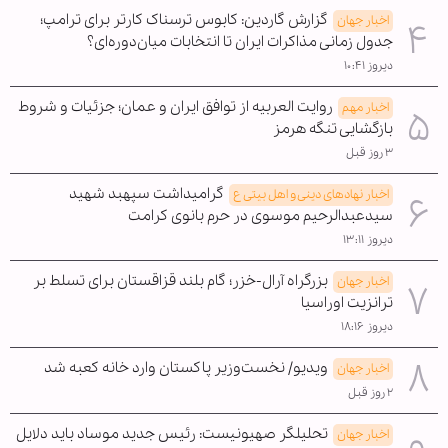
گزارش گاردین: کابوس ترسناک کارتر برای ترامپ؛
اخبار جهان
جدول زمانی مذاکرات ایران تا انتخابات میان‌دوره‌ای؟
دیروز ۱۰:۴۱
روایت العربیه از توافق ایران و عمان؛ جزئیات و شروط
اخبار مهم
بازگشایی تنگه هرمز
۳ روز قبل
گرامیداشت سپهبد شهید
اخبار نهادهای دینی و اهل بیتی ع
سیدعبدالرحیم موسوی در حرم بانوی کرامت
دیروز ۱۳:۱۱
بزرگراه آرال-خزر؛ گام بلند قزاقستان برای تسلط بر
اخبار جهان
ترانزیت اوراسیا
دیروز ۱۸:۱۶
ویدیو/ نخست‌وزیر پاکستان وارد خانه کعبه شد
اخبار جهان
۲ روز قبل
تحلیلگر صهیونیست: رئیس جدید موساد باید دلایل
اخبار جهان