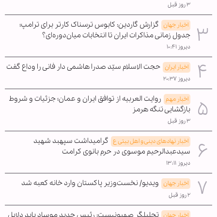
۳ روز قبل
گزارش گاردین: کابوس ترسناک کارتر برای ترامپ؛
اخبار جهان
جدول زمانی مذاکرات ایران تا انتخابات میان‌دوره‌ای؟
دیروز ۱۰:۴۱
حجت الاسلام سیّد صدرا هاشمی دار فانی را وداع گفت
اخبار ایران
دیروز ۲۰:۳۷
روایت العربیه از توافق ایران و عمان؛ جزئیات و شروط
اخبار مهم
بازگشایی تنگه هرمز
۳ روز قبل
گرامیداشت سپهبد شهید
اخبار نهادهای دینی و اهل بیتی ع
سیدعبدالرحیم موسوی در حرم بانوی کرامت
دیروز ۱۳:۱۱
ویدیو/ نخست‌وزیر پاکستان وارد خانه کعبه شد
اخبار جهان
۲ روز قبل
تحلیلگر صهیونیست: رئیس جدید موساد باید دلایل
اخبار جهان