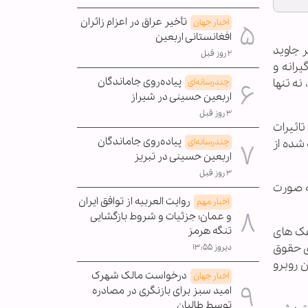
تأخیر عراق در اعزام زائران
اخبار جهان
افغانستانی اربعین
 جاوید
۲ روز قبل
یرانه و
پیاده‌روی جاماندگان
ه تنها
چندرسانه‌ای
اربعین حسینی در شیراز
۳ روز قبل
اثیرات
پیاده‌روی جاماندگان
 شده از
چندرسانه‌ای
اربعین حسینی در تبریز
۳ روز قبل
ه صورت
روایت العربیه از توافق ایران
اخبار مهم
و عمان؛ جزئیات و شروط بازگشایی
هک های
تنگه هرمز
ی حقوق
دیروز ۱۳:۵۵
ن روبرو
درخواست مالک شهرک
اخبار جهان
امید سبز برای بازنگری در مصادره
توسط طالبان