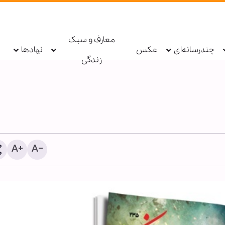
معارف و سبک
چندرسانه‌ای
عکس
نهادها
زندگی
حزب‌الله: دولت لبنان مذاکرا
امتیازدهی به تل‌آویو را مت