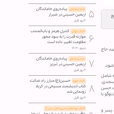
پیاده‌روی جاماندگان
چندرسانه‌ای
اربعین حسینی در شیراز
ج
۳ روز قبل
کنترل هرمز و باب‌المندب
اخبار جهان
موازنه قدرت را به سود محور
مقاومت تغییر داده است
دیروز ۱۶:۳۰
ید حاج
پیاده‌روی جاماندگان
چندرسانه‌ای
اربعین حسینی در تبریز
۳ روز قبل
رلو مهم‌ترین بخش ماهنامه فکه ویژه آذر ۱۴۰۱ است که شامل
حسین(ع) مبارز راه عدالت؛
اخبار مهم
مسجدی،
کتاب اندیشمند مسیحی در کربلا
ید حسن
رونمایی شد
وگو‌ با
۳ روز قبل
اخبار نهادهای دینی و اهل بیتی ع
 پسر و
عاقبت‌به‌خیری شهید لاریجانی نتیجه