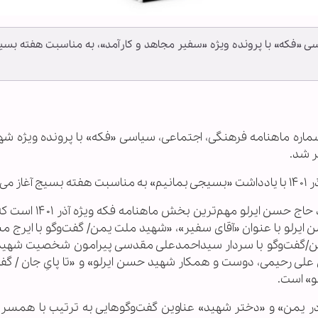
ی «فکه» با پرونده ویژه «سفیر مجاهد و کارآمد»، به مناسبت هفته بسی
 شماره ماهنامه فرهنگی، اجتماعی، سیاسی «فکه» با پرونده ویژه شه
ر شد.
شود.
بخش «سفیر مجاهد و کارآمد»، پرونده ویژه شهید حاج حسن ای
ایرلو با عنوان «آقای سفیر»، «شهید ملت یمن/ گفت‌و‌گو با ایرج 
 یمن/گفت‌و‌گو با سردار سیداحمدعلی مقدسی پیرامون شخصیت شه
علی رحیمی، دوست و همکار شهید حسن ایرلو» و «تا پایِ جان / گفت‌
و» است.
در یمن» و «دختر شهید» عناوین گفت‌و‌گوهایی به ترتیب با همسر،