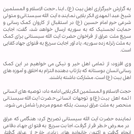
به گزارش خبرگزاری اهل بيت (ع) ـ ابنا ـ حجت الاسلام و المسلمین
شیخ عبد المهدی الکربلایی نماینده آیت الله سیستانی و متولی
شرعی حرم امام حسین (ع) در استقبال از کاروان کمک رسانی و
حمایت لجستیک که به سوریه ارسال خواهد شد، گفت: اجابت
سریع ملت عراق از فراخوان حضرت آیت الله سیستانی برای کمک
به ملت زلزله زده سوریه، یاد آور اجابت سریع به فتوای جهاد کفایی
است.
وی افزود: از تمامی اهل خیر و نیکی می خواهیم در این کمک
رسانی انسان دوستانه که بازتاب دهنده التزام به اخلاق و آموزه های
اهل بیت (ع) است، مشارکت داشته باشند.
حجت الاسلام و المسلمین الکربلایی ادامه داد: توصیه های انسانی
ائمه اهل بیت (ع) و توجهات انسانی حضرت آیت الله سیستانی
منحصر به ملت عراق نیست، بلکه عموم مردم را شامل می شود.
نماینده حضرت آیت الله سیستانی تصریح کرد: هنگامی که عراق
در معرض خطر قرار گرفت، اجابت سریع به فتوای جهاد دفاعی
انجام گرفت و اکنون خانواده های زیادی خارج از عراق گرفتار