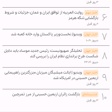
۳ روز قبل
روایت العربیه از توافق ایران و عمان؛ جزئیات و شروط
اخبار مهم
بازگشایی تنگه هرمز
۲ روز قبل
ویدیو/ نخست‌وزیر پاکستان وارد خانه کعبه شد
اخبار جهان
دیروز ۱۰:۲۰
تحلیلگر صهیونیست: رئیس جدید موساد باید دلایل
اخبار جهان
شکست طرح براندازی نظام ایران را بررسی کند
دیروز ۲۳:۲۱
ویدیو | ایالت میشیگان میزبان »بزرگترین راهپیمایی
اخبار جهان
اربعین حسینی در آمریکا« شد
۳ روز قبل
بازگشت زائران اربعین حسینی از مرز تمرچین
چندرسانه‌ای
۳ روز قبل