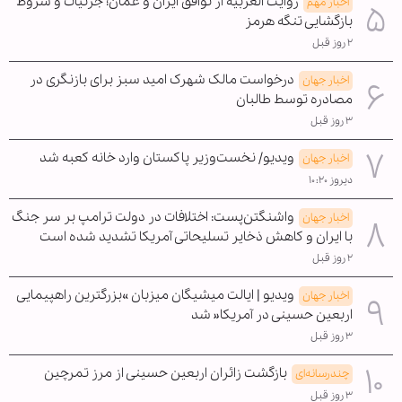
روایت العربیه از توافق ایران و عمان؛ جزئیات و شروط
اخبار مهم
بازگشایی تنگه هرمز
۲ روز قبل
درخواست مالک شهرک امید سبز برای بازنگری در
اخبار جهان
مصادره توسط طالبان
۳ روز قبل
ویدیو/ نخست‌وزیر پاکستان وارد خانه کعبه شد
اخبار جهان
دیروز ۱۰:۲۰
واشنگتن‌پست: اختلافات در دولت ترامپ بر سر جنگ
اخبار جهان
با ایران و کاهش ذخایر تسلیحاتی آمریکا تشدید شده است
۲ روز قبل
ویدیو | ایالت میشیگان میزبان »بزرگترین راهپیمایی
اخبار جهان
اربعین حسینی در آمریکا« شد
۳ روز قبل
بازگشت زائران اربعین حسینی از مرز تمرچین
چندرسانه‌ای
۳ روز قبل