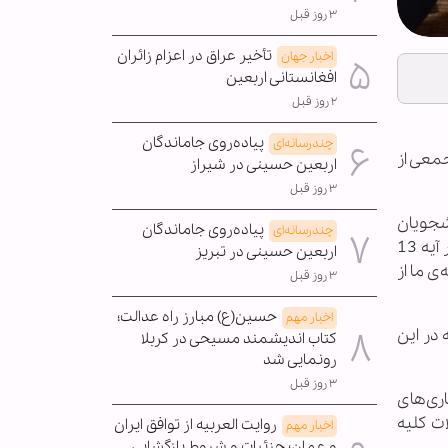
۳ روز قبل
تأخیر عراق در اعزام زائران
اخبار جهان
افغانستانی اربعین
۲ روز قبل
پیاده‌روی جاماندگان
چندرسانه‌ای
جمعی از
اربعین حسینی در شیراز
۳ روز قبل
شجویان
پیاده‌روی جاماندگان
چندرسانه‌ای
جدیدالورود دانشگاه اهل‌بیت(ع) بیان کرد: بحث بین الملل در دانشگاه از جایگاه ویژه ای برخوردار است که قرآن کریم در آیه 13
اربعین حسینی در تبریز
 ما از
۳ روز قبل
حسین(ع) مبارز راه عدالت؛
اخبار مهم
در این
کتاب اندیشمند مسیحی در کربلا
رونمایی شد
۳ روز قبل
ری‌های
ت کلیه
روایت العربیه از توافق ایران
اخبار مهم
و عمان؛ جزئیات و شروط بازگشایی