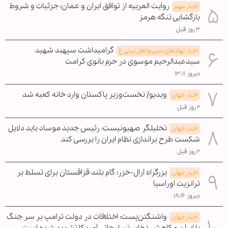
روایت العربیه از توافق ایران و عمان؛ جزئیات و شروط
اخبار مهم
بازگشایی تنگه هرمز
۳ روز قبل
گرامیداشت سپهبد شهید
اخبار نهادهای دینی و اهل بیتی ع
سیدعبدالرحیم موسوی در حرم بانوی کرامت
دیروز ۱۳:۱۱
ویدیو/ نخست‌وزیر پاکستان وارد خانه کعبه شد
اخبار جهان
۲ روز قبل
تحلیلگر صهیونیست: رئیس جدید موساد باید دلایل
اخبار جهان
شکست طرح براندازی نظام ایران را بررسی کند
۲ روز قبل
بزرگراه آرال-خزر؛ گام بلند قزاقستان برای تسلط بر
اخبار جهان
ترانزیت اوراسیا
دیروز ۱۸:۱۶
واشنگتن‌پست: اختلافات در دولت ترامپ بر سر جنگ
اخبار جهان
با ایران و کاهش ذخایر تسلیحاتی آمریکا تشدید شده است