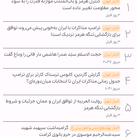
کنترل هرمز و باب‌المندب موازنه قدرت را به سود
اخبار جهان
محور مقاومت تغییر داده است
۳ روز قبل
ترامپ: مذاکرات با ایران به‌خوبی پیش می‌رود؛ توافق
اخبار جهان
برای بازگشایی تنگه هرمز نزدیک است!
۳ روز قبل
حجت الاسلام سیّد صدرا هاشمی دار فانی را وداع گفت
اخبار ایران
دیروز ۲۰:۳۷
گزارش گاردین: کابوس ترسناک کارتر برای ترامپ؛
اخبار جهان
جدول زمانی مذاکرات ایران تا انتخابات میان‌دوره‌ای؟
دیروز ۱۰:۴۱
روایت العربیه از توافق ایران و عمان؛ جزئیات و شروط
اخبار مهم
بازگشایی تنگه هرمز
۳ روز قبل
گرامیداشت سپهبد شهید
اخبار نهادهای دینی و اهل بیتی ع
سیدعبدالرحیم موسوی در حرم بانوی کرامت