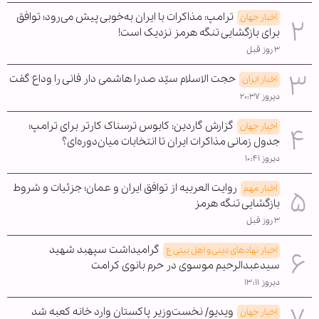
ترامپ: مذاکرات با ایران به‌خوبی پیش می‌رود؛ توافق
اخبار جهان
برای بازگشایی تنگه هرمز نزدیک است!
۳ روز قبل
حجت الاسلام سیّد صدرا هاشمی دار فانی را وداع گفت
اخبار ایران
دیروز ۲۰:۳۷
گزارش گاردین: کابوس ترسناک کارتر برای ترامپ؛
اخبار جهان
جدول زمانی مذاکرات ایران تا انتخابات میان‌دوره‌ای؟
دیروز ۱۰:۴۱
روایت العربیه از توافق ایران و عمان؛ جزئیات و شروط
اخبار مهم
بازگشایی تنگه هرمز
۳ روز قبل
گرامیداشت سپهبد شهید
اخبار نهادهای دینی و اهل بیتی ع
سیدعبدالرحیم موسوی در حرم بانوی کرامت
دیروز ۱۳:۱۱
ویدیو/ نخست‌وزیر پاکستان وارد خانه کعبه شد
اخبار جهان