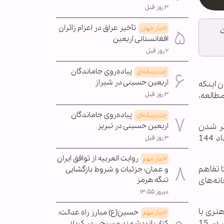
۳ روز قبل
تأخیر عراق در اعزام زائران
اخبار جهان
ست
افغانستانی اربعین
۲ روز قبل
پیاده‌روی جاماندگان
چندرسانه‌ای
اربعین حسینی در شیراز
ر جمع خبرنگاران با بیان اینکه
مطالعه،
۳ روز قبل
پیاده‌روی جاماندگان
چندرسانه‌ای
اربعین حسینی در تبریز
تر شدن
کتاب در محلات شده است، افزود: در حال حاضر 246 باب کتابخانه در مساجد سراسر استان فعال است که از این تعداد 144
۳ روز قبل
روایت العربیه از توافق ایران
اخبار مهم
ا تفاهم
و عمان؛ جزئیات و شروط بازگشایی
تنگه هرمز
نه‌های
دیروز ۱۳:۵۵
هنری با
حسین(ع) مبارز راه عدالت؛
اخبار مهم
همکاری فعالان کانون‌های مساجد استان خبرداد و تصریح کرد: این برنامه‌های فرهنگی با مشارکت نوجوانان و جوانان در 15
کتاب اندیشمند مسیحی در کربلا