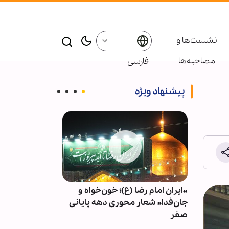
نشست‌ها و
مصاحبه‌ها
فارسی
پیشنهاد ویژه
ا وارد
«ایران امام رضا (ع)؛ خون‌خواه و
سکینه مؤمنان د
ست
جان‌فدا» شعار محوری دهه پایانی
فشار
صفر