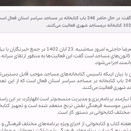
مدیر ستاد کانون‌های فرهنگی هنری مساجد گیلان گفت: در حال حاضر 246 باب کتابخانه در مساجد سراسر استان فعال ا
به گزارش خبرگزاری اهل بیت(ع) ـ ابنا ـ حجت الاسلام «رضا حاجتی» امروز سه‌شنبه، 23 آبان 1402 د
 کانون‌های مساجد است گفت: این فعالیت‌ها به منظور ارتقای سرانه 
مند اجرا می‌شود.
 با بیان اینکه تاسیس كتابخانه‌های مساجد موجب قابل دسترس‌
 نیازمند برنامه‌ریزی و مدیریت منسجم‌تر است اظهارکرد: در این راست
 همچنین موسسه فرهنگی نقش ترنج منعقد شده است و تجهیز کتابخا
ت مختلف کتابخوانی در دستور کار است.
 هفته کتاب و کتابخوانی، از اجرای ویژه برنامه‌های مختلف فرهنگی و 