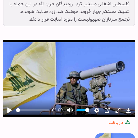
فلسطین اشغالی منتشر کرد. رزمندگان حزب الله در این حمله با
شلیک دستکم چهار فروند موشک ضد زره هدایت شونده،
تجمع سربازان صهیونیست را مورد اصابت قرار دادند.
01:09
Play
Mute
Settings
PIP
Enter
Dow
دریافت
fullscree