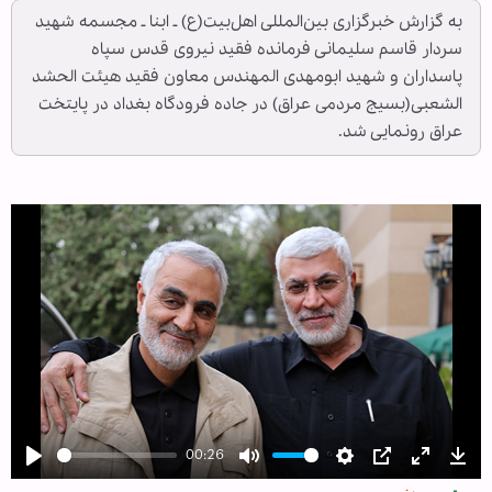
به گزارش خبرگزاری بین‌المللی اهل‌بیت(ع) ـ ابنا ـ مجسمه شهید
سردار قاسم سلیمانی فرمانده فقید نیروی قدس سپاه
پاسداران و شهید ابومهدی المهندس معاون فقید هیئت الحشد
الشعبی(بسیج مردمی عراق) در جاده فرودگاه بغداد در پایتخت
عراق رونمایی شد.
00:26
Play
Mute
Settings
PIP
Enter
Dow