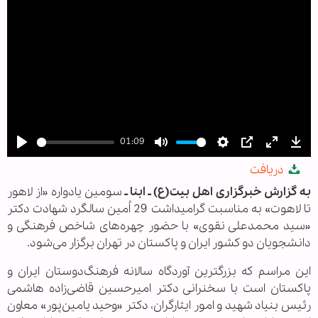
01:09
Play
Mute
Settings
PIP
Enter
Dow
دریافت
fullscree
به گزارش خبرگزاری اهل بیت(ع) ـ ابنا ـ
سومین یادواره «از لاهور
تا لاهوت» به مناسبت گرامیداشت 29 اُمین سالگرد شهادت دکتر
«سید محمدعلی نقوی» با حضور چهره‌های شاخص فرهنگی و
دانشجویان دو کشور ایران و پاکستان در تهران برگزار می‌شود.
این مراسم که بزرگترین آوردگاه سالانه فرهنگ‌دوستان ایران و
پاکستان است با سخنرانی دکتر امیرحسین قاضی‌زاده هاشمی
رئیس بنیاد شهید و امور ایثارگران، دکتر «وحید یامین‌پور» معاون