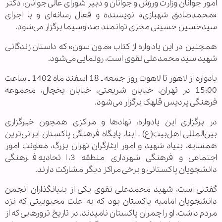
امور جوانان وزارت ورزش و جوانان و دبیر شورای عالی جوانان، دکتر
«محمدصادق شهبازی» نویسنده و فعال رسانه‌ای و با اجرای
سیدحسین حسینی مجری توانمند صداوسیما برگزار می‌شود.
همچنین در این یادواره از کتاب «مون سون» که داستان زندگانی
شهید سید محمدعلی نقوی است، رونمایی می‌شود.
یادواره از لاهور تا لاهوت روز جمعه ـ 18 اسفند ماه 1402 ـ ساعت
15:00 در تهران، خیابان شریعتی، خیابان یخچال، مجموعه
فرهنگی پردیس قلهک برگزار می‌شود.
در برگزاری این یادواره، نهادها و مراکزی همچون خبرگزاری
بین‌المللی اهل‌بیت(ع) ـ ابنا، پایگاه فرهنگی پاکستان ایرانی‌ترین
همسایه، بنیاد شهید و امور ایثارگران تهران بزرگ، معاونت امور
اجتماعی و فرهنگی شهرداری منطقه 3، اتحادیه فرهنگی
دانشجویان پاکستانی و برخی مراکز دیگر مشارکت دارند.
گفتنی است، شهید محمدعلی نقوی یکی از بنیانگذاران انجمن
دانشجویان امامیه پاکستان بود که به علت محبوبیتی که نزد
مردم داشت، او را چمران پاکستان نامیدند. در تاریخ ترورهایی که از