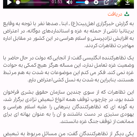
01:53
Play
Mute
Settings
PIP
Enter
Dow
دریافت
fullscree
به گزارش خبرگزاری اهل‌بیت(ع) ـ ابنا ـ صدها نفر با توجه به وقایع
بریتانیا ناشی از حمله به غزه و استانداردهای دوگانه، در اعتراض
به افزایش نژادپرستی و اسلام هراسی در این کشور در مقابل اداره
مهاجرت تظاهرات کردند.
یک تظاهرکننده انگلیسی گفت: از آنجایی که دولت در حال حاضر با
وضعیت غزه تعامل ندارد، این مساله هرگز هیچ کمکی به حوادث
غزه نمی کند. فکر می کنم این موضوعات به شدت به هم مرتبط
هستند، بنابراین به شدت به نسل کشی اعتراض دارم.
این تظاهرات که از سوی چندین سازمان حقوق بشری فراخوان
شده بود، در چارچوب توقف همه انواع تبعیض نژادی برگزار شد،
به گونه ای که تظاهرکنندگان بنرهایی را علیه اسلام هراسی و
یهودی ستیزی در دست داشتند و آن را به عنوان بهانه ای برای
ممانعت از توقف جنگ غزه دانستند.
یکی دیگر از تظاهرکنندگان گفت: من مسائل مربوط به تبعیض