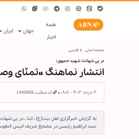
همه
جهان
ایران
اخبار
صفحه اصلی
فارسی
در پی شهادت شهید جمهور؛
انتشار نماهنگ «تمنّای و
۴ خرداد ۱۴۰۳ - ۰۸:۱۷
کد مطلب: 1460868
به گزارش خبرگزاری اهل بیت(ع) ـ ابنا ـ در پی شها
سید ابراهیم رئیسی در مضجع شریف انیس النفوس