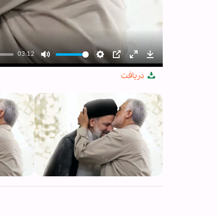
03:12
Mute
Settings
PIP
Enter
Download
دریافت
fullscreen