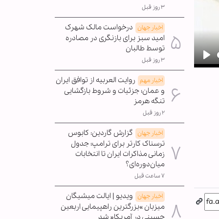
۳ روز قبل
درخواست مالک شهرک
اخبار جهان
امید سبز برای بازنگری در مصادره
توسط طالبان
۳ روز قبل
Pla
روایت العربیه از توافق ایران
اخبار مهم
و عمان؛ جزئیات و شروط بازگشایی
تنگه هرمز
۲ روز قبل
گزارش گاردین: کابوس
اخبار جهان
ترسناک کارتر برای ترامپ؛ جدول
زمانی مذاکرات ایران تا انتخابات
میان‌دوره‌ای؟
۷ ساعت قبل
ویدیو | ایالت میشیگان
اخبار جهان
میزبان »بزرگترین راهپیمایی اربعین
حسینی در آمریکا« شد