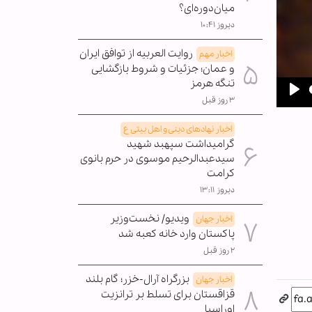
میان‌دوره‌ای؟
دیروز ۱۰:۴۱
روایت العربیه از توافق ایران
اخبار مهم
و عمان؛ جزئیات و شروط بازگشایی
تنگه هرمز
۳ روز قبل
Pla
اخبار نهادهای دینی و اهل بیتی ع
گرامیداشت سپهبد شهید
سیدعبدالرحیم موسوی در حرم بانوی
کرامت
دیروز ۱۳:۱۱
ویدیو/ نخست‌وزیر
اخبار جهان
پاکستان وارد خانه کعبه شد
۲ روز قبل
بزرگراه آرال-خزر؛ گام بلند
اخبار جهان
قزاقستان برای تسلط بر ترانزیت
اوراسیا