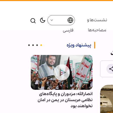
نشست‌ها و
مصاحبه‌ها
فارسی
پیشنهاد ویژه
ز تنش
انصارالله: مزدوران و پایگاه‌های
برگزاری دهمین
 مقام
نظامی عربستان در یمن در امان
بین‌المللی زیار
نخواهند بود
۳۰۰ شخصیت‌
حوزوی