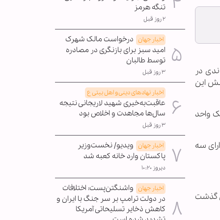
تنگه هرمز
۲ روز قبل
درخواست مالک شهرک
اخبار جهان
امید سبز برای بازنگری در مصادره
توسط طالبان
ندی در
۳ روز قبل
یرپوشش این
اخبار نهادهای دینی و اهل بیتی ع
عاقبت‌به‌خیری شهید لاریجانی نتیجه
ک واحد
سال‌ها مجاهدت و اخلاص بود
۳ روز قبل
رای سه
ویدیو/ نخست‌وزیر
اخبار جهان
پاکستان وارد خانه کعبه شد
دیروز ۱۰:۲۰
واشنگتن‌پست: اختلافات
اخبار جهان
ون گذشت
در دولت ترامپ بر سر جنگ با ایران و
کاهش ذخایر تسلیحاتی آمریکا
تشدید شده است