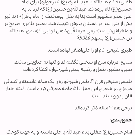
طفلی به نام عبدالله یا عبدالله رضیع(شيرخواره) برای امام
حسین(ع) نام برده‌اند. عبدالله‌بن‌حسین(ع) که نزد ما به
علی‌اصغر مشهور است بنا به نقل ابومخنف از امام باقر(ع) به تیر
یکی از بنی‌اسد در دستان پدرش شهید شد. تعبیر بلاذری صریح‌تر
و دلخراش‌تر است: رَمى حرملةُ‌بن‌كاهل الوالبي [الاسدی] عبدَالله
بن حسين(ع) بسهم فَذَبَحَهُ‏
طبری شیعی، نام او را علی‌اصغر نهاده است.
منابع، درباره سن او سخنی نگفته‌اند و تنها به عناوینی مانند:
صبی، صغیر، طفل و رضیع یعنی شيرخواره اکتفا کرده‌اند
بلعمی متوفی قرن ۴، طفل شيرخواره را یک ساله دانسته و کسائی
مروزی در شعری این طفل را ۵ ماهه معرفی کرده است. البته اخبار
آنان بدون سند است
برخی هم ۳ ساله ذکر کرده‌اند
جمع‌بندی:
امام حسین(ع) طفلی بنام عبدالله یا علی داشته و به جهت کوچک