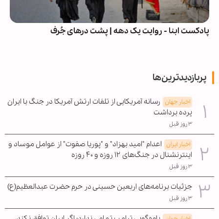
پادکست ابنا - روایت یک دهه | پشت درهای جُرف
پربازدیدترین‌ها
رسانه آمریکایی از تلفات ارتش آمریکا در جنگ با ایران
اخبار جهان
پرده برداشت
۳ روز قبل
اعدام "امید بهزاد" و "پوریا صفوت" از عوامل موساد و
اخبار ایران
اینترنشنال در جنگ‌های ۱۲ روزه و ۴۰ روزه
۳ روز قبل
جزئیات برنامه‌های اربعین حسینی در حرم حضرت عبدالعظیم(ع)
۳ روز قبل
یاوه‌گویی ترامپ تمامی ندارد؛ اگر ایران توافق نکند،
اخبار جهان