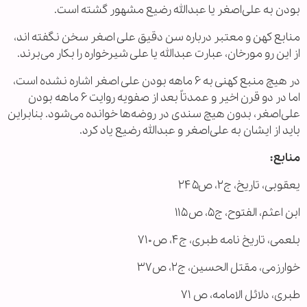
بودن به علی‌اصغر یا عبدالله رضیع مشهور گشته است.
منابع کهن و معتبر درباره سن دقیق علی اصغر سخن نگفته اند،
از این رو مورخان، عبارت عبدالله یا علی شيرخواره را بکار می‌برند.
در هیچ منبع کهنی به ۶ ماهه بودن علی اصغر اشاره نشده است،
اما در دو قرن اخیر و عمدتاً بعد از صفویه روایت ۶ ماهه بودن
علی‌اصغر، بدون هیچ سندی در روضه‌ها خوانده می‌شود. بنابراین
باید از ایشان به علی‌اصغر و عبدالله رضیع یاد کرد.
منابع:
یعقوبی، تاریخ، ج۲، ص۲۴۵
ابن اعثم، الفتوح، ج۵، ص۱۱۵
بلعمی، تاریخ نامه طبری، ج۴، ص۷۱۰
خوارزمی، مقتل الحسين، ج۲، ص۳۷
طبری، دلائل الامامه، ص ۷۱