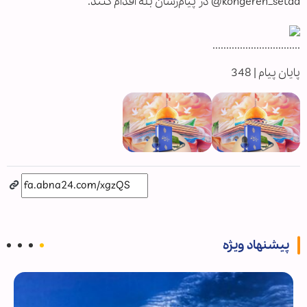
kongereh_setad@ در پیام‌رسان بله اقدام کنند.
................................
پایان پیام | 348
پیشنهاد ویژه