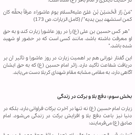
در حدیث دیگری از امام باقر (ع) آمده است:
"مَنْ زَارَ الْحُسَیْنَ بْنَ عَلِیٍّ علیه‌السلام یومَ عاشوراء عرفاً بحقِّه کان
كمن استشهد بین یدیه" / (کامل الزیارات، ص 173)
"هر کس حسین بن علی (ع) را در روز عاشورا زیارت کند و به حق
او معرفت داشته باشد، مانند کسی است که در حضور او شهید
شده باشد."
این گفتار نورانی هم بر اهمیت زیارت در روز عاشورا و تأثیر آن بر
دریافت شفاعت تأکید دارد. زائر امام حسین (ع) که به حق ایشان
آگاهی دارد، به مقامی مشابه مقام شهدای کربلا دست می‌یابد.
بخش سوم: دفع بلا و برکت در زندگی
زیارت امام حسین (ع) نه تنها در آخرت برکات فراوانی دارد، بلکه در
دنیا نیز باعث دفع بلا و افزایش برکت در زندگی می‌شود. امام
صادق (ع) می‌فرمایند: