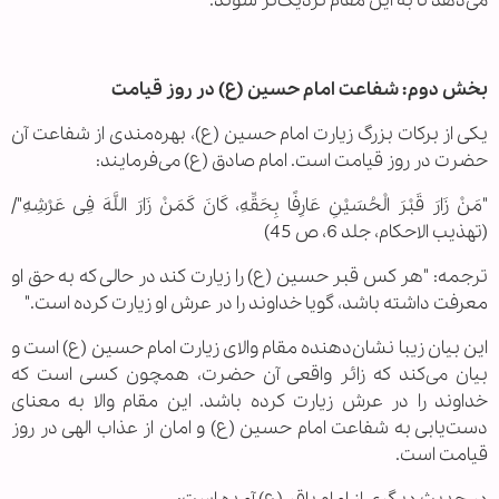
می‌دهد تا به این مقام نزدیک‌تر شوند.
بخش دوم: شفاعت امام حسین (ع) در روز قیامت
یکی از برکات بزرگ زیارت امام حسین (ع)، بهره‌مندی از شفاعت آن
حضرت در روز قیامت است. امام صادق (ع) می‌فرمایند:
"مَنْ زَارَ قَبْرَ الْحُسَیْنِ عَارِفًا بِحَقِّهِ، كَانَ كَمَنْ زَارَ اللَّهَ فِی عَرْشِهِ"/
(تهذیب الاحکام، جلد 6، ص 45)
ترجمه: "هر کس قبر حسین (ع) را زیارت کند در حالی که به حق او
معرفت داشته باشد، گویا خداوند را در عرش او زیارت کرده است."
این بیان زیبا نشان‌دهنده مقام والای زیارت امام حسین (ع) است و
بیان می‌کند که زائر واقعی آن حضرت، همچون کسی است که
خداوند را در عرش زیارت کرده باشد. این مقام والا به معنای
دست‌یابی به شفاعت امام حسین (ع) و امان از عذاب الهی در روز
قیامت است.