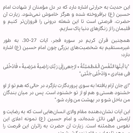
این حدیث به حرارتی اشاره دارد که در دل مؤمنان از شهادت امام
حسین (ع) برافروخته شده و هرگز خاموش نمی‌شود. زیارت آن
حضرت، فرصتی است تا این شعله درونی را فروزان‌تر کنیم و
قلبمان را از زنگارهای دنیا پاک سازیم.
همچنین قرآن کریم در سوره فجر، آیات 27-30، به طور
غیرمستقیم به شخصیت‌های بزرگی چون امام حسین (ع) اشاره
دارد:
"یا أَیتُهَا النَّفْسُ الْمُطْمَئِنَّةُ * ارْجِعِی إِلَىٰ رَبِّكِ رَاضِیةً مَرْضِیةً * فَادْخُلِی
فِی عِبَادِی * وَادْخُلِی جَنَّتِی"
"ای جان آرام یافته! به سوی پروردگارت بازگرد در حالی که هم تو از او
خشنود هستی و هم او از تو خشنود است. پس در میان بندگان
من داخل شو و در بهشت من وارد شو."
این آیات نشان‌دهنده مقام والای انسان‌هایی است که به رضایت و
آرامش الهی نائل شده‌اند، و امام حسین (ع) نمونه اعلای این
نفوس مطمئنه است. زیارت آن حضرت به زائران این فرصت را