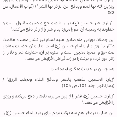
"زیارت قبر الحسين عليه‌السلام تعدل مائة حجة وعمرة مبرورة
ویزیل الله بها الغم ویدفع عن الزائر بها الشر" / (ثواب الأعمال، ص
82)
"زیارت قبر حسین (ع)، برابر با صد حج و عمره مقبول است و
خداوند به وسیله آن غم را می‌زداید و شر را از زائر دفع می‌کند."
این جملات نورانی امام صادق علیه السام نیز نشان‌دهنده عظمت
و آثار دنیوی زیارت امام حسین (ع) است. زیارت آن حضرت معادل
صد حج و عمره مقبول است و علاوه بر آن، خداوند غم و بلا را از
زائر دور کرده و برکت را در زندگی‌اش افزایش می‌دهد.
همچنین در حدیث دیگری آمده است:
"زیارة الحسين تذهب بالفقر وتدفع البلاء وتجلب الرزق" /
(بحارالانوار، جلد 101، ص 105)
"زیارت حسین (ع)، فقر را از بین می‌برد، بلاها را دفع می‌کند و روزی
را افزایش می‌دهد."
این عبارت پرمغز هم سه برکت مهم برای زیارت امام حسین (ع) را