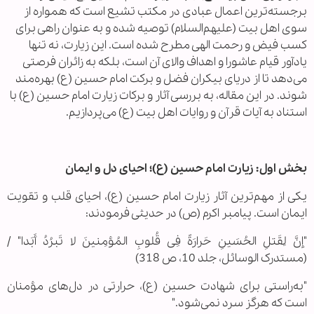
برجسته‌ترین اعمال عبادی در مکتب تشیع است که همواره از
سوی اهل بیت (علیهم‌السلام) توصیه شده و به عنوان راهی برای
کسب فیض و رحمت الهی مطرح شده است. این زیارت، نه تنها
یادآور قیام عاشورا و اهداف والای آن است، بلکه به زائران فرصتی
می‌دهد تا از دریای بیکران فضل و برکت امام حسین (ع) بهره‌مند
شوند. در این مقاله، به بررسی آثار و برکات زیارت امام حسین (ع) با
استناد به آیات قرآن و روایات اهل بیت (ع) می‌پردازیم.
بخش اول: زیارت امام حسین (ع)؛ احیای دل و ایمان
یکی از مهم‌ترین آثار زیارت امام حسین (ع)، احیای قلب و تقویت
ایمان است. پیامبر اکرم (ص) در حدیثی فرمودند:
"إنَّ لِقَتلِ الحُسَینِ حَرارَةً فِی قُلوبِ المُؤمِنینَ لا تَبرُدُ أَبَدا" /
(مستدرک الوسائل، جلد 10، ص 318)
"به‌راستی برای شهادت حسین (ع)، حرارتی در دل‌های مؤمنان
است که هرگز سرد نمی‌شود."