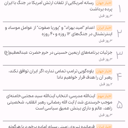
رسانه آمریکایی از تلفات ارتش آمریکا در جنگ با ایران
اخبار جهان
پرده برداشت
۳ روز قبل
اعدام "امید بهزاد" و "پوریا صفوت" از عوامل موساد و
اخبار ایران
اینترنشنال در جنگ‌های ۱۲ روزه و ۴۰ روزه
۳ روز قبل
جزئیات برنامه‌های اربعین حسینی در حرم حضرت عبدالعظیم(ع)
۳ روز قبل
یاوه‌گویی ترامپ تمامی ندارد؛ اگر ایران توافق نکند،
اخبار جهان
رهبر آن را هدف قرار خواهیم داد!
۲ روز قبل
آیت‌الله مدرسی: انتخاب آیت‌الله سید مجتبی خامنه‌ای
اخبار مهم
موجب خرسندی شد / آیت الله رمضانی: رهبر انقلاب، شخصیتی
زاهد، عالم و دارای بینش عمیق سیاسی است
۳ روز قبل
فرمانده نیروی زمینی سپاه: آماده برخورد با هرگونه
اخبار ایران