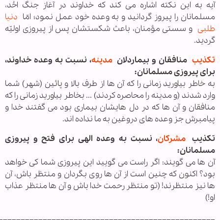
آيه به اين نكته اشاره مى‌ كند كه خداوند در آغاز جنگ احُد،
مسلمانان را پيروز گردانيد و به وعده خود عمل نمود؛ امّا
دنیا
طلبی
و سستى مؤمنان، باعث شكستشان پس از پيروزى اوليّه
گرديد.
تکذیب
منافقان و بيماردلان
مدینه
، نسبت به وعده خداوند،
براى پيروزى مسلمانان:
به خاطر بياوريد زمانی را كه آن ها از طرف بالا و پائين (شهر) شما
وارد شدند (و مدينه را محاصره كردند) ... بخاطر بياوريد زمانی را كه
منافقان و آن ها كه در دل هايشان بيماری بود می گفتند خدا و
پيامبرش جز وعده‌ های دروغين به ما نداده‌ اند.
تكذيب
مشرکان
، نسبت به وعده الهى براى فتح و پيروزى
مسلمانان:
آن ها می گويند: اگر راست می گویيد اين پيروزی شما كی خواهد
بود؟ اكنون كه چنين است از آن ها روی بگردان و منتظر باش، آن
ها نيز منتظرند! (تو منتظر رحمت خدا باش و آن ها منتظر عذاب
او!)
_________________________________________________