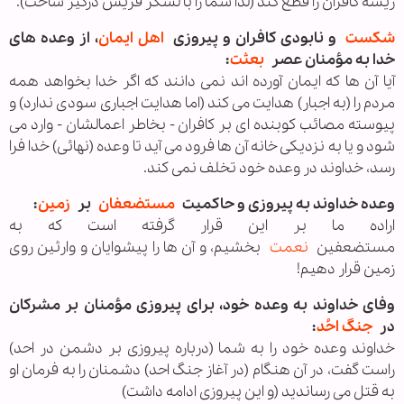
ريشه كافران را قطع كند (لذا شما را با لشگر قريش درگير ساخت).
شکست
و نابودى كافران و پيروزى
اهل ایمان
، از وعده‌ هاى
خدا به مؤمنان عصر
بعثت
:
آيا آن ها كه ايمان آورده‌ اند نمی ‌دانند كه اگر خدا بخواهد همه
مردم را (به اجبار) هدايت می كند (اما هدايت اجباری سودی ندارد) و
پيوسته مصائب كوبنده‌ ای بر كافران - بخاطر اعمالشان - وارد می
‌شود و يا به نزديكی خانه آن ها فرود می ‌آيد تا وعده (نهائی) خدا فرا
رسد، خداوند در وعده خود تخلف نمی ‌كند.
وعده خداوند به پيروزى و حاكميت
مستضعفان
بر
زمین
:
اراده ما بر اين قرار گرفته است كه به
مستضعفين
نعمت
بخشيم، و آن ها را پيشوايان و وارثين روی
زمين قرار دهيم!
وفاى خداوند به وعده خود، براى پيروزى مؤمنان بر مشركان
در
جنگ احُد
:
خداوند وعده خود را به شما (درباره پيروزی بر دشمن در احد)
راست گفت، در آن هنگام (در آغاز جنگ احد) دشمنان را به فرمان او
به قتل می رسانديد (و اين پيروزی ادامه داشت)