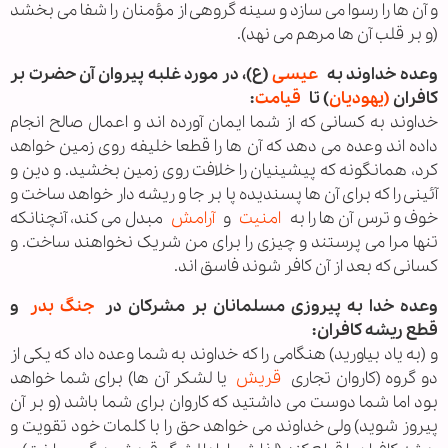
و آن ها را رسوا می ‌سازد و سينه گروهی از مؤمنان را شفا می بخشد
(و بر قلب آن ها مرهم می ‌نهد).
وعده خداوند به
عیسی
(ع)، در مورد غلبه پيروان آن حضرت بر
كافران
(یهودیان
) تا
قیامت
:
خداوند به كسانی كه از شما ايمان آورده‌ اند و اعمال صالح انجام
داده‌ اند وعده می ‌دهد كه آن ها را قطعا خليفه روی زمين خواهد
كرد، همانگونه كه پيشينيان را خلافت روی زمين بخشيد. و دين و
آئينی را كه برای آن ها پسنديده پا بر جا و ريشه دار خواهد ساخت و
خوف و ترس آن ها را به
امنیت
و
آرامش
مبدل می ‌كند، آنچنانكه
تنها مرا می ‌پرستند و چيزی را برای من شريک نخواهند ساخت. و
كسانی كه بعد از آن كافر شوند فاسق اند.
وعده خدا به پيروزى مسلمانان بر مشركان در
جنگ بدر
و
قطع ريشه كافران:
و (به ياد بياوريد) هنگامی را كه خداوند به شما وعده داد كه يكی از
دو گروه (كاروان تجاری
قریش
يا لشكر آن ها) برای شما خواهد
بود اما شما دوست می ‌داشتيد كه كاروان برای شما باشد (و بر آن
پيروز شويد) ولی خداوند می خواهد حق را با كلمات خود تقويت و