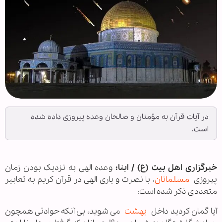
در آیات قرآن به مؤمنان و صالحان وعده پیروزی داده شده
است.
خبرگزاری اهل بیت (ع) / ابنا:
وعده الهى به نزديک بودن زمان
پيروزى
مسلمانان
، با نصرت و يارى الهى در قرآن کریم به تعابیر
متعددی ذکر شده است:
آيا گمان كرديد داخل
بهشت
می ‌شويد، بی آنكه حوادثی همچون