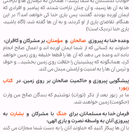
حوادث گذشتگان به شما برسد؟! همانان كه گرفتاری ها و ناراحتی
ها به آن ها رسيد، و آن چنان ناراحت شدند كه پيامبر و افرادی كه
ايمان آورده بودند گفتند: پس ياری خدا كی خواهد آمد؟! در اين
هنگام، تقاضای ياری از او كردند، و به آن ها گفته شد: (آگاه باشيد،
ياری خدا نزديک است!)
وعده خدا به پيروزى
صالحان
و
مؤمنان
، بر مشركان و كافران:
خداوند به كسانی كه از شما ايمان آورده‌ اند و اعمال صالح انجام
داده‌ اند وعده می ‌دهد كه آن ها را قطعا خليفه روی زمين خواهد
كرد، همانگونه كه پيشينيان را خلافت روی زمين بخشيد... و خوف
و ترس آن ها را به امنيت و آرامش مبدل می كند.
پيشگويى پيروزى و حاكميت صالحان بر روى زمين، در
کتاب
زبور
:
ما در زبور بعد از ذكر (تورات) نوشتيم كه بندگان صالح من وارث
(حكومت) زمين خواهند شد.
فرمان خدا به مسلمانان، براى
جنگ
با مشرکان و
بشارت
به
پيروزى آنان به واسطه نصرت و يارى الهى:
با آن ها پيكار كنيد كه خداوند آنان را به دست شما مجازات می كند