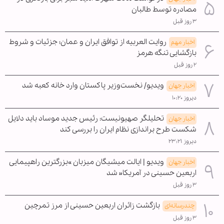
مصادره توسط طالبان
۳ روز قبل
روایت العربیه از توافق ایران و عمان؛ جزئیات و شروط
اخبار مهم
بازگشایی تنگه هرمز
۲ روز قبل
ویدیو/ نخست‌وزیر پاکستان وارد خانه کعبه شد
اخبار جهان
دیروز ۱۰:۲۰
تحلیلگر صهیونیست: رئیس جدید موساد باید دلایل
اخبار جهان
شکست طرح براندازی نظام ایران را بررسی کند
دیروز ۲۳:۲۱
ویدیو | ایالت میشیگان میزبان »بزرگترین راهپیمایی
اخبار جهان
اربعین حسینی در آمریکا« شد
۳ روز قبل
بازگشت زائران اربعین حسینی از مرز تمرچین
چندرسانه‌ای
۳ روز قبل