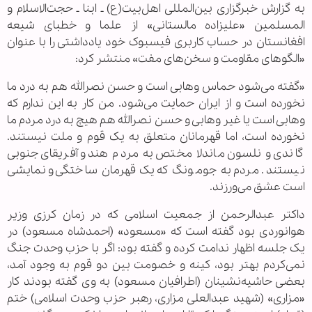
به گزارش خبرگزاری بین‌المللی اهل‌بیت(ع) ـ ابنا ـ حجت‌الاسلام و
المسلمین «علیزاده مالستانی» از علما و خطبای شیعه
افغانستان در حساب کاربری فیسبوک خود یادداشتی را با عنوان
«الگوهای مقاومت و سخن‌های مفت» منتشر کرد:
«گفته می‌شود حماس وهابی است و حسن نصرالله هم به درد ما
نخورده است و از ایران حمایت می‌شود. من کار به این ندارم که
وهابی است یا غیر وهابی و حسن نصرالله هم هیچ به درد مردم ما
نخورده است، اما قهرمانان متعلق به یک قوم و ملت نیستند.
گاندی و نلسون ماندلا مختص به مردم هند و آفریقای جنوبی
نیستند. مردم به جومونگ که یک قهرمان ساختگی و نمایشی
است عشق می‌ورزند.
داکتر عبدالرحمن از جمعیت اسلامی که در زمان کرزی وزیر
هوانوردی بود گفته است که «مسعود» (احمدشاه مسعود) در
یک جلسه اظهار ندامت کرده و گفته بود: اگر با حزب وحدت جنگ
نمی‌کردم بهتر بود، کینه و خصومت بین دو قوم به وجود آمد،
بعضی حاشیه‌نشینان (اطرافیان مسعود) به وی گفته بودند کار
«مزاری» (شهید عبدالعلی مزاری، رهبر حزب وحدت اسلامی) ختم