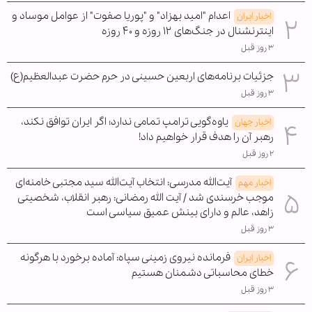
اعدام "امید بهزاد" و "پوریا صفوت" از عوامل موساد و
اخبار ایران
اینترنشنال در جنگ‌های ۱۲ روزه و ۴۰ روزه
۳ روز قبل
جزئیات برنامه‌های اربعین حسینی در حرم حضرت عبدالعظیم(ع)
۳ روز قبل
یاوه‌گویی ترامپ تمامی ندارد؛ اگر ایران توافق نکند،
اخبار جهان
رهبر آن را هدف قرار خواهیم داد!
۲ روز قبل
آیت‌الله مدرسی: انتخاب آیت‌الله سید مجتبی خامنه‌ای
اخبار مهم
موجب خرسندی شد / آیت الله رمضانی: رهبر انقلاب، شخصیتی
زاهد، عالم و دارای بینش عمیق سیاسی است
۳ روز قبل
فرمانده نیروی زمینی سپاه: آماده برخورد با هرگونه
اخبار ایران
خطای محاسباتی دشمنان هستیم
۳ روز قبل