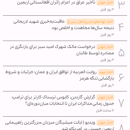
تأخیر عراق در اعزام زائران افغانستانی اربعین
اخبار جهان
۳ روز قبل
عاقبت‌به‌خیری شهید لاریجانی
اخبار نهادهای دینی و اهل بیتی ع
نتیجه سال‌ها مجاهدت و اخلاص بود
۳ روز قبل
درخواست مالک شهرک امید سبز برای بازنگری در
اخبار جهان
مصادره توسط طالبان
۳ روز قبل
روایت العربیه از توافق ایران و عمان؛ جزئیات و شروط
اخبار مهم
بازگشایی تنگه هرمز
۲ روز قبل
گزارش گاردین: کابوس ترسناک کارتر برای ترامپ؛
اخبار جهان
جدول زمانی مذاکرات ایران تا انتخابات میان‌دوره‌ای؟
۷ ساعت قبل
ویدیو | ایالت میشیگان میزبان »بزرگترین راهپیمایی
اخبار جهان
اربعین حسینی در آمریکا« شد