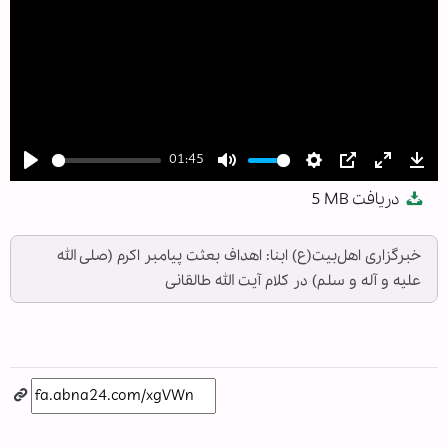
01:45
Play
Mute
Settings
PIP
Enter
Dow
دریافت
5 MB
fullscree
خبرگزاری اهل‌بیت(ع) ابنا: اهداف بعثت پیامبر اکرم (صلی الله
علیه و آله و سلم) در کلام آیت الله طالقانی