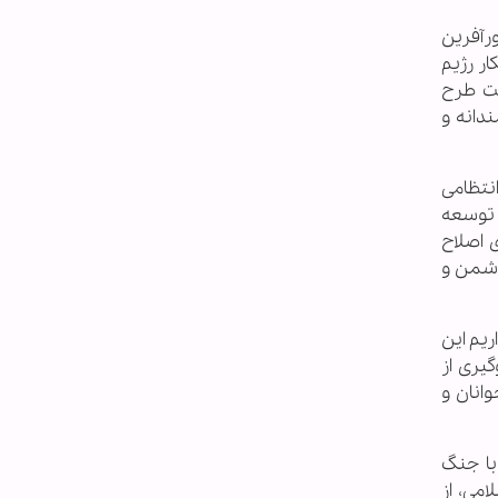
رآفرین
ار رژیم
یت طرح
دانه و
انتظامی
 توسعه
 اصلاح
دشمن و
ریم این
یری از
انان و
با جنگ
می، از