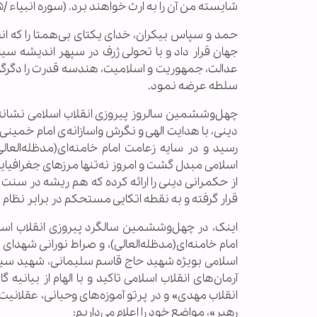
شایسته من آن را به ارث خواهند برد. (سوره انبیاء /۱۰۵)
حمد و سپاس بیکران، خدای یکتای بی‌همتا را که انقلا
جهان قرار داد و با تحولی ژرف در سپهر اندیشه سی
عدالت، جمهوریت و اسلامیت، هندسه قدرت را دگرگون
سلطه عرضه نمود.
چهل‌وششمین سالروز پیروزی انقلاب اسلامی نشانه‌ای
دینی، با هدایت الهی و نگرش واسازانه‌ی امام خمینی(
رسید و در سایه زعامت امام خامنه‌ای(مدظله‌العا
اسلامی مبدل گشت و امروز نه‌تنها مرزهای جغرافیایی
از حکمرانی دینی را ارائه کرده که هم ریشه در سنت
قرار گرفته و به نقطه اتکایی مستحکم در برابر نظا
اینک، در چهل‌وششمین سالگرد پیروزی انقلاب اسلام
امام خامنه‌ای(مدظله‌العالی)، و صراط نورانی شهدا
اسلامی بویژه شهید حاج قاسم سلیمانی، شهید سید ح
آرمان‌های انقلاب اسلامی تاکید و با الهام از بیانیه
انقلاب مهدی» و در پرتو آموزه‌های وحیانی، عقلانیت ر
رهبر»، مواضع خود را اعلام می‌داریم: