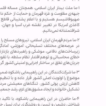
۱-ما ملت بیدار ایران اسلامی، همچنان مساله فل
جبهه‌ی مقاومت و غزه قهرمان و حمایت از حکم دادگا
صهیوفاشیسم هستیم و با اعلام پشتیبانی قاطع از
کاغذی آمریکا در تغییر نقشه غرب آسیا و جهان، ا
شرافتمندانه نمی‌دانیم.
۲-ما مردم قهرمان ایران اسلامی، نیروهای مسلح را
در عرصه‌های مختلف تسلیحاتی، آموزشی، آمادگی ر
زیرساخت‌های دفاعی، موشکی و راهبردهای بازدارند
خطای محاسباتی و توهم اقتدار نظام سلطه، با تقوی
جریان‌های نفاق در ساختار اجرایی و امنیتی کشور گرد
۳-ما شرکت‌کنندگان در این راهپیمایی باشکوه ضمن 
موضوع را اولویت اصلی کشور قرار داده و با تنظیم
کاهش ارزش پولی کشور، تنگناهای معیشتی مردم ر
تشکیل خانواده و ایجاد مشوق‌های لازم، رشد جمعیت 
۴-ما حاضران در این راهپیمایی باشکوه، با تأکی
شناختی دشمن و تبیین و روشنگری برای نسل جوان د