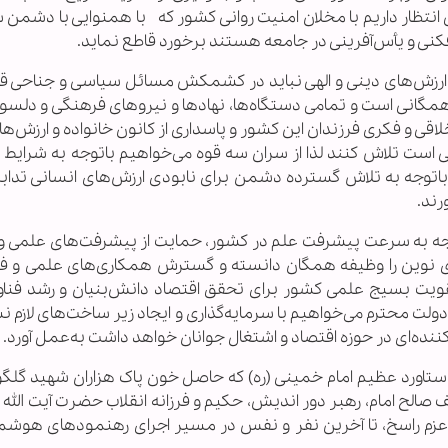
نتظار داریم با مخلان امنیت روانی کشور که با همنوایی با دشمن 
افکنی و یأس‌آفرینی در جامعه هستند برخورد قاطع نماید.
زش‌های دینی و الهی نباید در کشمکش مسائل سیاسی و جناحی قرا
انی است و تمامی دستگاه‌ها، نهادها و نیروهای فرهنگی و دلسو
قی و فکری فرزندان این کشور و پاسداری از کانون خانواده و ارزش‌ه
 است تلاش کنند لذا از سران سه قوه می‌خواهیم باتوجه به شرایط 
وجه به تلاش گسترده دشمن برای نابودی ارزش‌های انسانی تدابیر ل
رند.
توجه به سرعت پیشرفت علم در کشور، حمایت از پیشرفت‌های علمی و 
نوین را وظیفه همگان دانسته و گسترش همکاری‌های علمی و فنا
ت بسیج علمی کشور برای تحقق اقتصاد دانش‌بنیان و رشد فناو
ز دولت محترم می‌خواهیم با سرمایه‌گذاری و ایجاد زیر ساخت‌های لازم 
ه‌ای در حوزه اقتصاد و اشتغال جوانان خواهد داشت به‌عمل آورد.
و دستاورد عظیم امام خمینی (ره) که حاصل خون پاک هزاران شهید گلگ
خلف صالح امام، رهبر دور اندیش، حکیم و فرزانه انقلاب حضرت آیت الله
 و عزم راسخ، تا آخرین نفر و نفس در مسیر اجرای رهنمودهای هوشمن