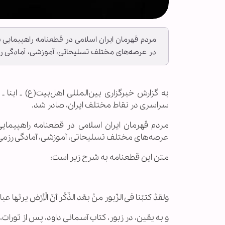
در عرصه‌های مختلف تسلیحاتی، آموزشی، آمادگی رزمی
سراسری در نقاط مختلف ایران، صادر شد.
عرصه‌های مختلف تسلیحاتی، آموزشی، آمادگی رزمی و 
متن این قطعنامه به شرح زیر است:
ولقدْ کتبْنا فی الزّبور منْ بعْد الذّکْر أنّ الْأرْض یرثها 
و به یقین، در زبور، کتاب آسمانی داود، پس از تورات،