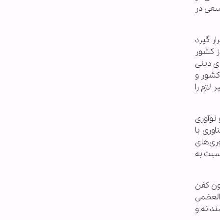
سعی در
ر گیرد
ز کشور
ای دینی
کشور و
ازم را
نوآوری
وری با
ری‌های
نسبت به
ون کفن
 العظمی
دانه و