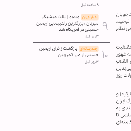
۹ ساعت قبل
ت‌جویان
ویدیو | ایالت میشیگان
اخبار جهان
توحید،
میزبان »بزرگترین راهپیمایی اربعین
ی نظام
حسینی در آمریکا« شد
۳ روز قبل
عقلانیت
بازگشت زائران اربعین
چندرسانه‌ای
صه ظهور
حسینی از مرز تمرچین
انقلاب
۳ روز قبل
بی‌بدیل
لات روز
کیه) و
گ ایران
ندی به
لامی تا
امنه‌ای