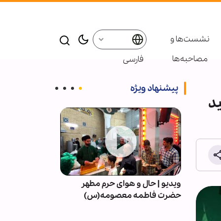
نشست‌ها و
مصاحبه‌ها
فارسی
پیشنهاد ویژه
/ تاکید
 |
ویدیو | حال و هوای حرم مطهر
حجت الاسلام سی
حضرت فاطمه معصومه(س)
فانی را وداع گف