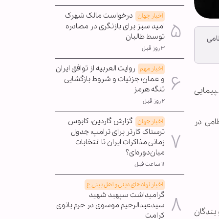
درخواست مالک شهرک
اخبار جهان
امید سبز برای بازنگری در مصادره
توسط طالبان
ی انتظامی
۳ روز قبل
روایت العربیه از توافق ایران
اخبار مهم
و عمان؛ جزئیات و شروط بازگشایی
تنگه هرمز
بهمن سال ۱۴۰۳ در پایان این راهپیمایی
۲ روز قبل
وی انتظامی در
گزارش گاردین: کابوس
اخبار جهان
ترسناک کارتر برای ترامپ؛ جدول
زمانی مذاکرات ایران تا انتخابات
میان‌دوره‌ای؟
۱۱ ساعت قبل
اخبار نهادهای دینی و اهل بیتی ع
گرامیداشت سپهبد شهید
سیدعبدالرحیم موسوی در حرم بانوی
 بندگان
کرامت