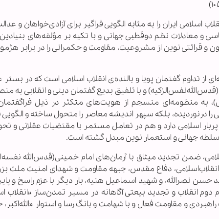
ب اسلامی ایران را به مثابه الگویی فراگیر برای آزادی‌خواهان و عدال
اسی و معادلات نظم دوقطبی جهانی و با تکیه بر مؤلفه‌های بنیادین 
 و قرائتی نوین از مشروعیت، مقاومت و حکمرانی را در برابر هژمون
 از تداوم گفتمان پویا و بالنده‌ی انقلاب اسلامی است که در بستر 
قدس‌الله‌نفس‌الزکیه) و با تلفیق بدیع گفتمان دینی و انقلابی به من
لی)، به منظومه‌ای منسجم از هویت‌های متکثر در ذیل فراگفتمان 
 را درنوردیده، بلکه سپهر اندیشه معاصر را متحول ساخته و الگویی 
 پربار اسلامی دارد و هم در تعامل مستمر با مقتضیات عقلانی و تحو
م سلطه جهانی و استعمار نوین مبدل گشته است.
ی، ضمن تجدید میثاق با آرمان‌های امام خمینی(قدس‌الله نفسه‌الز
ی انقلاب‌اسلامی، دفاع مقدس، جبهه مقاومت و شهدای امنیت ملت بزر
سن نصرالله، و شهید اسماعیل هنیه، بار دیگر با عزم راسخ و پایب
 گام دوم انقلاب و تجدید بیعتی آگاهانه در مسیر تمدن‌ساز «انقلاب اس
اهبردی و مقاومت فعال و با شهامت و بانگ رسا و استوار «الله‌اکبر، خ