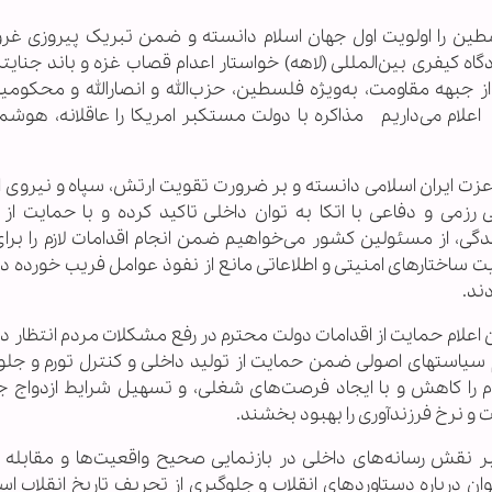
سطین را اولویت اول جهان اسلام دانسته و ضمن تبریک پیروزی غرو
ه کیفری بین‌المللی (لاهه) خواستار اعدام قصاب غزه و باند جنایتک
 جبهه مقاومت، به‌ویژه فلسطین، حزب‌الله و انصارالله و محکوم
علام می‌داریم مذاکره با دولت مستکبر امریکا را عاقلانه، هوشمن
 عزت ایران اسلامی دانسته و بر ضرورت تقویت ارتش، سپاه و نیروی 
زمی و دفاعی با اتکا به توان داخلی تاکید کرده و با حمایت از
گی، از مسئولین کشور می‌خواهیم ضمن انجام اقدامات لازم را برای
ت ساختارهای امنیتی و اطلاعاتی مانع از نفوذ عوامل فریب خورده 
ند.
اعلام حمایت از اقدامات دولت محترم در رفع مشکلات مردم انتظار دا
 سیاستهای اصولی ضمن حمایت از تولید داخلی و کنترل تورم و جلوگ
ا کاهش و با ایجاد فرصت‌های شغلی، و تسهیل شرایط ازدواج جو
و نرخ فرزندآوری را بهبود بخشند.
د بر نقش رسانه‌های داخلی در بازنمایی صحیح واقعیت‌ها و مقابله 
رباره دستاوردهای انقلاب و جلوگیری از تحریف تاریخ انقلاب اسلا