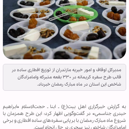
مدیرکل اوقاف و امور خیریه مازندران از توزیع افطاری ساده در
قالب طرح سفره کریمانه در ۳۳۰ بقعه متبرکه وامامزادگان
شاخص این استان در ماه مبارک رمضان خبرداد.
به گزارش خبرگزاری اهل بیت(ع) ـ ابنا ـ حجت‌الاسلام «ابراهیم
حیدری جناسمی» در گفت‌وگویی اظهار کرد: این طرح همزمان با
شروع ماه مبارک رمضان با برپایی سفره‌های ساده افطاری و برخی
امامزادگان شاخص نیز سحری در حال انجام است.