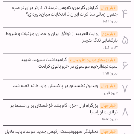
گزارش گاردین: کابوس ترسناک کارتر برای ترامپ؛
اخبار جهان
جدول زمانی مذاکرات ایران تا انتخابات میان‌دوره‌ای؟
دیروز ۱۰:۴۱
روایت العربیه از توافق ایران و عمان؛ جزئیات و شروط
اخبار مهم
بازگشایی تنگه هرمز
۳ روز قبل
گرامیداشت سپهبد شهید
اخبار نهادهای دینی و اهل بیتی ع
سیدعبدالرحیم موسوی در حرم بانوی کرامت
دیروز ۱۳:۱۱
ویدیو/ نخست‌وزیر پاکستان وارد خانه کعبه شد
اخبار جهان
۲ روز قبل
بزرگراه آرال-خزر؛ گام بلند قزاقستان برای تسلط بر
اخبار جهان
ترانزیت اوراسیا
دیروز ۱۸:۱۶
تحلیلگر صهیونیست: رئیس جدید موساد باید دلایل
اخبار جهان