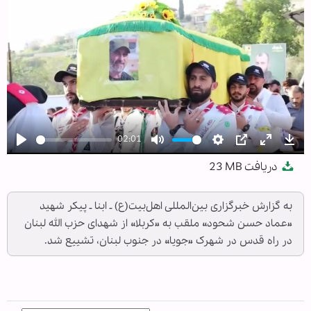
02:01
Play
Mute
Settings
PIP
Enter
Dow
دریافت
23 MB
fullscree
به گزارش خبرگزاری بین‌المللی اهل‌بیت(ع) ـ ابنا ـ پیکر شهید
«عماد حسن شحود» ملقب به «کربلا» از شهدای حزب الله لبنان
در راه قدس در شهرک «جویا» در جنوب لبنان، تشییع شد.