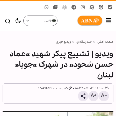
فارسی
صفحه اصلی
چندرسانه‌ای
ویدیو خبری
ویدیو | تشییع پیکر شهید «عماد
حسن شحود» در شهرک «جویا»
لبنان
۳۰ اسفند ۱۴۰۳ - ۱۸:۳۸
کد مطلب: 1543893