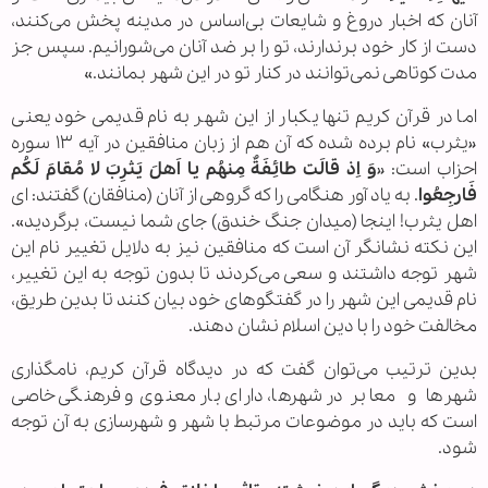
آنان که اخبار دروغ و شایعات بی‌اساس در مدینه پخش می‌کنند،
دست از کار خود برندارند، تو را بر ضد آنان می‌شورانیم. سپس جز
مدت کوتاهی نمی‌توانند در کنار تو در این شهر بمانند.»
اما در قرآن کریم تنها یکبار از این شهر به نام قدیمی خود یعنی
«یثرب» نام برده شده که آن هم از زبان منافقین در آیه ۱۳ سوره
احزاب است: «
وَ اِذ قالَت طائِفَةٌ مِنهُم یا اَهلَ یَثرِبَ لا مُقامَ لَکُم
فَارجِعُوا
. به یاد آور هنگامی را که گروهی از آنان (منافقان) گفتند: ای
اهل یثرب! اینجا (میدان جنگ خندق) جای شما نیست، برگردید».
این نکته نشانگر آن است که منافقین نیز به دلایل تغییر نام این
شهر توجه داشتند و سعی می‌کردند تا بدون توجه به این تغییر،
نام قدیمی این شهر را در گفتگوهای خود بیان کنند تا بدین طریق،
مخالفت خود را با دین اسلام نشان دهند.
بدین ترتیب می‌توان گفت که در دیدگاه قرآن کریم، نامگذاری
شهرها و معابر در شهرها، دارای بار معنوی و فرهنگی خاصی
است که باید در موضوعات مرتبط با شهر و شهرسازی به آن توجه
شود.