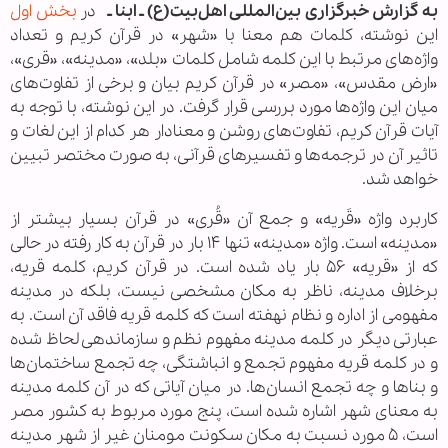
به گزارش خبرگزاری بین‌المللی اهل‌بیت(ع) ـ ابنا ـ
در
بخش اول
این نوشته، کلمات هم معنا با «شهر» در قرآن کریم و تعداد
واژه‌های مرتبط با این کلمه شامل کلمات «بلد»، «مدینه»، «قری»،
«ارض مقدس»، «مصر» در قرآن کریم بیان و برخی از تفاوت‌های
میان این واژه‌ها مورد بررسی قرار گرفت. در این نوشته، با توجه به
آیات قرآن کریم، تفاوت‌های روشن و معنادار هر کدام از این لغات و
تاثیر آن در ترجمه‌ها و تفسیرهای قرآنی، به صورت مختصر تبیین
خواهد شد.
کاربرد واژه «قَریه» و جمع آن «قُری» در قرآن بسیار بیشتر از
«مدینه» است. واژه «مدینه» تنها ۱۴ بار در قرآن به کار رفته در حالی
که از «قریه» ۵۶ بار یاد شده است. در قرآن کریم، کلمه قریه،
برخلاف مدینه، ناظر به مکان مشخصی نیست، بلکه در مدینه
مفهومی از اداره و نظام نهفته است که کلمه قریه فاقد آن است. به
عبارتی دیگر در کلمه مدینه مفهوم نظم و سازماندهی لحاظ شده
و در کلمه قریه مفهوم تجمع و انباشتگی، چه تجمع ساختمان‌ها
و بناها و چه تجمع انسان‌ها. در میان آیاتی که در آن کلمه مدینه
به معنای شهر اشاره شده است، پنج مورد مربوط به کشور مصر
است، ۵ مورد نسبت به مکان سکونت مومنان غیر از شهر مدینه