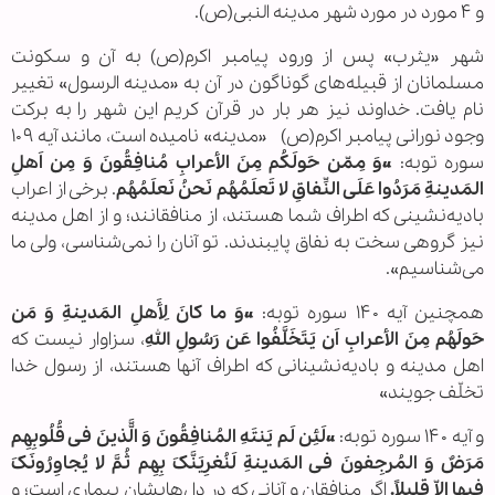
و ۴ مورد در مورد شهر مدینه النبی(ص).
شهر «یثرب» پس از ورود پیامبر اکرم(ص) به آن و سکونت
مسلمانان از قبیله‌های گوناگون در آن به «مدینه الرسول» تغییر
نام یافت. خداوند نیز هر بار در قرآن کریم این شهر را به برکت
وجود نورانی پیامبر اکرم(ص) «مدینه» نامیده است، مانند آیه ۱۰۹
سوره توبه:
«وَ مِمّن حَولَکُم مِنَ الأعرابِ مُنافِقُونَ وَ مِن اَهلِ
المَدینةِ مَرَدُوا عَلَی النِّفاقِ لا تَعلَمُهُم نَحنُ نَعلَمُهُم
. برخی از اعراب
بادیه‌نشینی که اطراف شما هستند، از منافقانند؛ و از اهل مدینه
نیز گروهی سخت به نفاق پایبندند. تو آنان را نمی‌شناسی، ولی ما
می‌شناسیم».
همچنین آیه ۱۴۰ سوره توبه:
«وَ ما کانَ لِأَهلِ المَدینةِ وَ مَن
حَولَهُم مِنَ الأعرابِ اَن یَتَخَلَّفُوا عَن رَسُولِ اللهِ
، سزاوار نیست که
اهل مدینه و بادیه‌نشینانی که اطراف آنها هستند، از رسول خدا
تخلّف جویند»
و آیه ۱۴۰ سوره توبه:
«لَئِن لَم یَنتَهِ المُنافِقُونَ وَ الَّّذینَ فی قُلُوبِهِم
مَرَضٌ وَ المُرجِفونَ فی المَدینةِ لَنُغرِیَنَّکَ بِهِم ثُمَّ لا یُجاوِرُونَکَ
فیها اِلاّ قلیلاً.
اگر منافقان و آنانی که در دل‌هایشان بیماری است؛ و