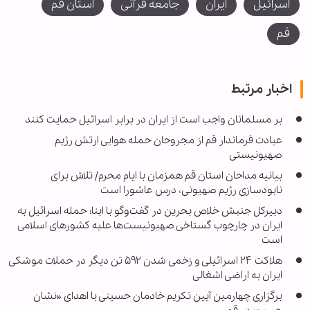
اسرائیل
ایران
جامعه قرآنی
استان قم
قم
اخبار مرتبط
بر مسلمانان واجب است از ایران در برابر اسرائیل حمایت کنند
عیادت فرماندار قم از مجروحان حمله هوایی ارتش رژیم
صهیونیستی
بیانیه مداحان استان قم همزمان با ایام محرم/ تلاش برای
نابودسازی رژیم صهیونی، درس عاشورا است
دبیرکل جنبش خلاص بحرین در گفت‌وگو با ابنا: حمله اسرائیل به
ایران در چارچوب گستاخی صهیونیست‌ها علیه کشورهای اسلامی
است
هلاکت ۲۴ اسرائیلی و زخمی شدن ۵۹۲ تن دیگر در حملات موشکی
ایران به اراضی اشغالی
برگزاری چهارمین آیین تکریم خادمان حسینی با اهدای «نشان