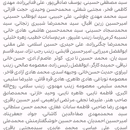
سید مصطفی حسینی، یوسف صادقی‌پور، علی فدایی‌زاده، مهدی
کاظمی فخر، مجتبی شغلی، محمدحسن وحیدی، حجت قارائی،
سید محمد مهدی چاوشی، علی حبیبی، سید ابوطالب حسینی،
امیرحسین زرین اقبال، سید محمدرضا شبیری زنجانی، سید
محمدسجاد حسینی، سید محمدحسین هاشمی، هادی خانی،
نسیبه کرمی‌پارسا، زینب علیپور، مریم‌سادات خطیب، زهره خلیلی،
محمدرضا چگنی‌زاده، علی حیدری، حسین اسلامی، علی مقنی،
ابوالفضل میرزایی، امیرحسین قابشی، زینب رجب نژاد، سید قاسم
سیدیان، محمد حسین نادری، کوثر عاصم آبادی، حسن خانی
نیاقی، حمیده کارگر، ابوالفضل رئیس زاده، معصومه صالحی، زینب
لیراوی، حدیث حسن‌خانی، وجیهه اسدی، محمد هادی آزادی فاخر،
معصومه نوباغی، هادی طاهری، هادی قره قاش، علیرضا سلیمی،
محمد سلیمی، معصومه زینب مهدوی، زینب سلامی، روح‌الله
اکبری، فاطمه نایبی، طاهره نایبی، وحید خازنی، محمدصادق
صاحب هنر، علیرضا نجفی، مرتضی ابراهیمی، امیر حسین باقری،
مهدی رضا صاحبی، فاطمه سادات غفاری، محمد حسن سلطانی،
سید محمدمهدی صفاءالدین کاشانی، جواد جعفرپناه،
امیرحسین احمدیان، محمد حسین خوشگفتارمنش، محمدعلی
اسدی، علی عباسی، محمد عابدی، سیدمجتبی باقری،