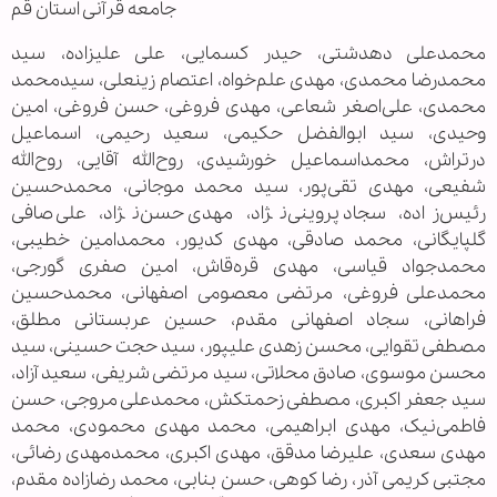
جامعه قرآنی استان قم
محمدعلی دهدشتی، حیدر کسمایی، علی علیزاده، سید
محمدرضا محمدی، مهدی علم‌خواه، اعتصام زینعلی، سیدمحمد
محمدی، علی‌اصغر شعاعی، مهدی فروغی، حسن فروغی، امین
وحیدی، سید ابوالفضل حکیمی، سعید رحیمی، اسماعیل
درتراش، محمداسماعیل خورشیدی، روح‌الله آقایی، روح‌الله
شفیعی، مهدی تقی‌پور، سید محمد موجانی، محمدحسین
رئیس‌زاده، سجاد پروینی‌نژاد، مهدی حسن‌نژاد، علی صافی
گلپایگانی، محمد صادقی، مهدی کدیور، محمدامین خطیبی،
محمدجواد قیاسی، مهدی قره‌قاش، امین صفری گورجی،
محمدعلی فروغی، مرتضی معصومی اصفهانی، محمدحسین
فراهانی، سجاد اصفهانی مقدم، حسین عربستانی مطلق،
مصطفی تقوایی، محسن زهدی علیپور، سید حجت حسینی، سید
محسن موسوی، صادق محلاتی، سید مرتضی شریفی، سعید آزاد،
سید جعفر اکبری، مصطفی زحمتکش، محمدعلی مروجی، حسن
فاطمی‌نیک، مهدی ابراهیمی، محمد مهدی محمودی، محمد
مهدی سعدی، علیرضا مدقق، مهدی اکبری، محمدمهدی رضائی،
مجتبی کریمی آذر، رضا کوهی، حسن بنابی، محمد رضازاده مقدم،