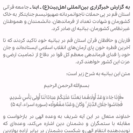
به گزارش خبرگزاری بین‌المللی اهل‌بیت(ع) ـ ابنا ـ
جامعه قرآنی
استان قم در پی حملات ناجوانمردانه صهیونیسم جنایتکار به خاک
کشورمان و شهادت تعداد از فرماندهان، دانشمندان و هموطنان
غیرنظامی کشورمان، بیانیه ای صادر کرد.
قاریان و حافظان قرآن استان قم در بیانیه خود تاکید کردند که تا
آخرین قطره خون پای آرمان‌های انقلاب اسلامی ایستاده‌اند و جان
خود را فدای فرماندهی معظم کل قوا در دفاع از تمامیت ارضی و
عزت این کشور خواهند کرد.
متن این بیانیه به شرح زیر است:
بسم‌الله الرحمن الرحیم
«فَإِذَا جَاءَ وَعْدُ أُولَاهُمَا بَعَثْنَا عَلَیْکُمْ عِبَادًا لَنَا أُولِی بَأْسٍ شَدِیدٍ
فَجَاسُوا خِلَالَ الدِّیَارِ ۚ وَکَانَ وَعْدًا مَفْعُولًا» (سوره اسراء، آیه ۵)
خداوند متعال در این آیه شریف به وعده الهی در بازخواست و
مقابله با ستمگران و دشمنان دین اشاره می‌کند، وعده‌ای که
نویددهنده انتقام الهی و شکست دشمنان در برابر اراده پولادین