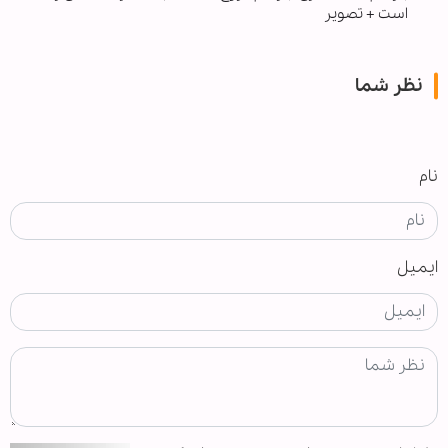
است + تصویر
نظر شما
نام
ایمیل