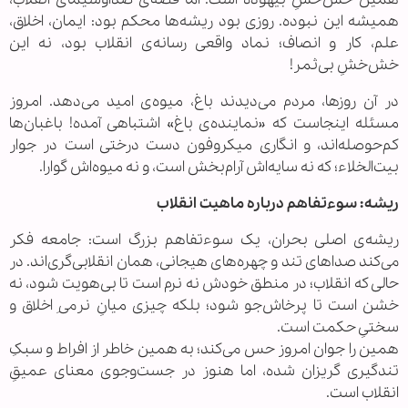
همیشه این نبوده. روزی بود ریشه‌ها محکم بود: ایمان، اخلاق،
علم، کار و انصاف؛ نماد واقعی رسانه‌ی انقلاب بود، نه این
خش‌خشِ بی‌ثمر!
در آن روزها، مردم می‌دیدند باغ، میوه‌ی امید می‌دهد. امروز
مسئله اینجاست که «نماینده‌ی باغ» اشتباهی آمده! باغبان‌ها
کم‌حوصله‌اند، و انگاری میکروفون دست درختی است در جوار
بیت‌الخلاء؛ که نه سایه‌اش آرام‌بخش است، و نه میوه‌اش گوارا.
ریشه: سوءتفاهم درباره ماهیت انقلاب
ریشه‌ی اصلی بحران، یک سوءتفاهم بزرگ است: جامعه فکر
می‌کند صداهای تند و چهره‌های هیجانی، همان انقلابی‌گری‌اند. در
حالی که انقلاب؛ در منطق خودش نه نرم است تا بی‌هویت شود، نه
خشن است تا پرخاش‌جو شود؛ بلکه چیزی میانِ نرمیِ اخلاق و
سختیِ حکمت است.
همین را جوان امروز حس می‌کند؛ به همین خاطر از افراط و سبکِ
تندگیری گریزان شده، اما هنوز در جست‌وجوی معنای عمیقِ
انقلاب است.