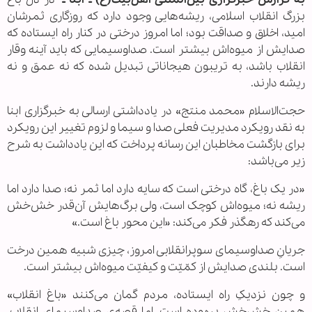
بزرگ انقلاب اسلامی، ریشه‌هایی وجود دارد که روزگاری ثمرشان
امید، اخلاق و صداقت بود؛ اما امروز درختی در کنار راه ایستاده که
صدایش از میوه‌اش بیشتر است. صداوسیمایی که باید آینه وقار
انقلاب باشد، به تریبون هیجاناتی تبدیل شده که نه عمق و نه
ریشه دارند.
حجت‌الاسلام «محمد منتج» در یادداشتی ارسالی به خبرگزاری ابنا
به نقد رویکرد مدیریت فعلی صدا و سیما و لزوم تغییر این رویکرد
برای بازگشت مخاطبان این رسانه پرداخت که این یادداشت به شرح
زیر می‌باشد:
«در یک باغ، گاه درختی است که سایه دارد اما ثمر نه؛ صدا دارد اما
ریشه نه؛ میوه‌اش کوچک است، ولی برگ‌هایش آن‌قدر خش‌خش
می‌کند که رهگذر فکر می‌کند: «این محور باغ است.»
جریانِ صداوسیمای سوپرانقلابی امروز، چیزی شبیه همین درخت
است. بلندی صدایش از کمّیّت و کیفیّت میوه‌اش بیشتر است.
و چون نزدیکِ راه ایستاده، مردم گمان می‌کنند «باغ انقلاب»
همین خش‌خشِ بیهوده است. اما قصه‌ی صداوسیمای انقلاب،