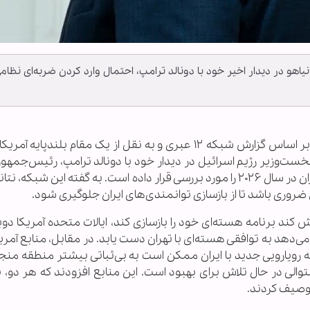
ی گفتند بنیامین نتانیاهو در دیدار اخیر خود با دونالد ترامپ، احتمال وارد کردن ضربه‌ای نظام
بر اساس گزارش شبکه ۱۲ عبری و به نقل از یک مقام بلندپایه آمر
ست‌وزیر رژیم اسرائیل در دیدار خود با دونالد ترامپ، رئیس‌جمهور 
در روز دوشنبه، احتمال وارد کردن ضربه‌ای تازه به ایران در سال ۲۰۲۶ را مورد بررسی قرار داده است. به گفته این ش
روری باشد تا از بازسازی توانمندی‌های ایران جلوگیری شود.
 کند برنامه هسته‌ای خود را بازسازی کند، ایالات متحده آمریکا دوبار
 می‌دهد به توافقی هسته‌ای با تهران دست یابد. در مقابل، منابع آمری
نه رویارویی جدید با ایران ممکن است به بی‌ثباتی بیشتر منطقه منج
لی در حال تلاش برای بهبود است. این منابع افزودند که هر دو، ت
 توصیف کردند.