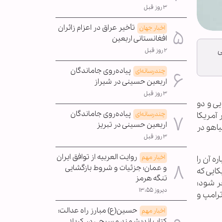
۳ روز قبل
تأخیر عراق در اعزام زائران
اخبار جهان
افغانستانی اربعین
ی
۲ روز قبل
پیاده‌روی جاماندگان
چندرسانه‌ای
اربعین حسینی در شیراز
۳ روز قبل
یکایی و دو
پیاده‌روی جاماندگان
آمریکا
چندرسانه‌ای
اربعین حسینی در تبریز
بکه، نتانیاهو در
۳ روز قبل
روایت العربیه از توافق ایران
اخبار مهم
ه آن را
و عمان؛ جزئیات و شروط بازگشایی
کایی که
تنگه هرمز
ر شود؛
دیروز ۱۳:۵۵
رامپ و
حسین(ع) مبارز راه عدالت؛
اخبار مهم
کتاب اندیشمند مسیحی در کربلا