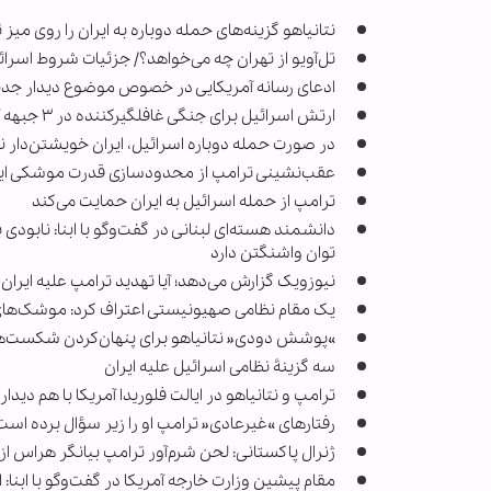
نتانیاهو گزینه‌های حمله دوباره به ایران را روی میز 
تل‌آویو از تهران چه می‌خواهد؟/ جزئیات شروط اسرائیل
ادعای رسانه آمریکایی در خصوص موضوع دیدار جدید ن
ارتش اسرائیل برای جنگی غافلگیرکننده در ۳ جبهه آماده می‌شود
در صورت حمله دوباره اسرائیل، ایران خویشتن‌دار ن
عقب‌نشینی ترامپ از محدودسازی قدرت موشکی ایرا
ترامپ از حمله اسرائیل به ایران حمایت می‌کند
دانشمند هسته‌ای لبنانی در گفت‌وگو با ابنا: نابودی ب
توان واشنگتن دارد
نیوزویک گزارش می‌دهد؛ آیا تهدید ترامپ علیه ایرا
یک مقام نظامی صهیونیستی اعتراف کرد: موشک‌های ب
»پوشش دودی« نتانیاهو برای پنهان‌کردن شکست‌ها د
سه گزینۀ نظامی اسرائیل علیه ایران
ترامپ و نتانیاهو در ایالت فلوریدا آمریکا با هم دیدار می‌‎ک
رفتارهای »غیرعادی« ترامپ او را زیر سؤال برده اس
ژنرال پاکستانی: لحن شرم‌آور ترامپ بیانگر هراس ا
مقام پیشین وزارت خارجه آمریکا در گفت‌وگو با ابنا: