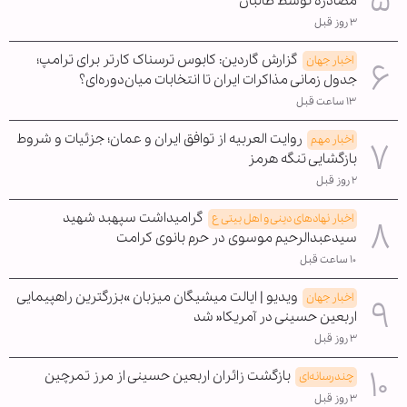
مصادره توسط طالبان
۳ روز قبل
گزارش گاردین: کابوس ترسناک کارتر برای ترامپ؛
اخبار جهان
جدول زمانی مذاکرات ایران تا انتخابات میان‌دوره‌ای؟
۱۳ ساعت قبل
روایت العربیه از توافق ایران و عمان؛ جزئیات و شروط
اخبار مهم
بازگشایی تنگه هرمز
۲ روز قبل
گرامیداشت سپهبد شهید
اخبار نهادهای دینی و اهل بیتی ع
سیدعبدالرحیم موسوی در حرم بانوی کرامت
۱۰ ساعت قبل
ویدیو | ایالت میشیگان میزبان »بزرگترین راهپیمایی
اخبار جهان
اربعین حسینی در آمریکا« شد
۳ روز قبل
بازگشت زائران اربعین حسینی از مرز تمرچین
چندرسانه‌ای
۳ روز قبل