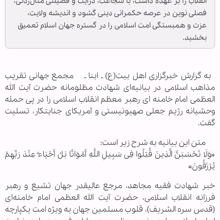
انقلاب را بر عهده داشت، با شجاعت، درایت و فضیلتی مثال‌زدنی،
فصلی نوین در عرصه حکمرانی دینی گشود و اندیشه ولایت،
عزت و همبستگی امت اسلامی را در گستره جهان اسلام تعمیق
بخشید.
به گزارش خبرگزاری اهل بیت(ع) ـ ابنا ـ مجمع جهانی تقریب
مذاهب اسلامی در بیانیه‌ای شهادت مظلومانه حضرت آیت الله
العظمی امام خامنه ای رهبر معظم انقلاب اسلامی را در پی حمله
وحشیانه رژیم جعلی صهیونیستی و آمریکای جنایتکار، تسلیت
گفت.
متن این بیانیه به شرح زیر است:
«وَلَا تَحْسَبَنَّ الَّذِینَ قُتِلُوا فِی سَبِیلِ اللَّهِ أَمْوَاتًا بَلْ أَحْیَاءٌ عِنْدَ رَبِّهِمْ
یُرْزَقُونَ»
خبر شهادت فقیه مجاهد، مرجع عالیقدر جهان تشیع و رهبر
فرزانه انقلاب اسلامی، حضرت آیت الله العظمی امام خامنه‌ای
(قدس سره الشریف)، قلوب مسلمین جهان به ویژه امت یکپارچه