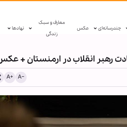
معارف و سبک
چندرسانه‌ای
عکس
نهادها
زندگی
دت رهبر انقلاب در ارمنستان + عکس
قابله شیطان‌ها با جمهوری
آیا قرآن چند همسری را جای
سلامی، نشانه صدق وعده الهی
دانسته است؟