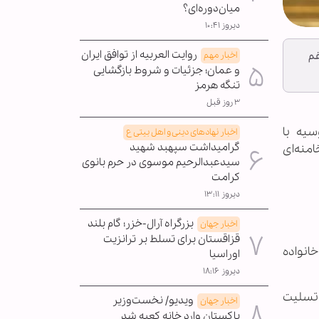
میان‌دوره‌ای؟
دیروز ۱۰:۴۱
روایت العربیه از توافق ایران
غم
اخبار مهم
و عمان؛ جزئیات و شروط بازگشایی
تنگه هرمز
۳ روز قبل
سیه با
اخبار نهادهای دینی و اهل بیتی ع
گرامیداشت سپهبد شهید
منه‌ای
سیدعبدالرحیم موسوی در حرم بانوی
کرامت
دیروز ۱۳:۱۱
بزرگراه آرال-خزر؛ گام بلند
اخبار جهان
قزاقستان برای تسلط بر ترانزیت
انواده
اوراسیا
دیروز ۱۸:۱۶
 تسلیت
ویدیو/ نخست‌وزیر
اخبار جهان
پاکستان وارد خانه کعبه شد