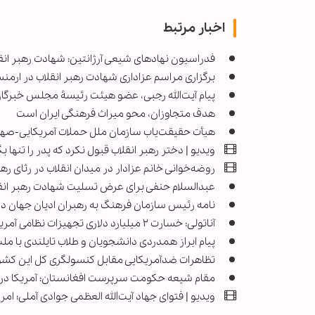
اخبار مرتبط
فدراسیون نهادهای شیعی آرژانتین: شهادت رهبر انقل
برگزاری مراسم عزاداری شهادت رهبر انقلاب در ار
پیام آیت‌الله رجبی، عضو هیئت رئیسۀ مجلس خبرگان 
هدف متجاوزان، محو میراث فرهنگی ایران است
هیأت حقیقت‌یاب سازمان ملل حملات آمریکایی-صهیو
ویدیو | دختر رهبر انقلاب قبول نکرد که پدر را تنها ب
روضه‌خوانی خانم عزادار در میدان انقلاب در رثای ر
عبدالسلام حنفی برای عرض تسلیت شهادت رهبر انقلا
نامه رئیس سازمان فرهنگ به رهبران ادیان جهان د
آناتولی: خسارت ۲ میلیارد دلاری تجهیزات نظامی آمریکا در پی حملات ایران
پیام ابراز همدردی دانشجویان و طلاب تایلندی با ملت
تظاهرات ضدآمریکایی مقابل کنسولگری کل این کشور
مقام شیعه حکومت سرپرست افغانستان: آمریکا در 
ویدیو | فتوای جهاد آیت‌الله العظمی جوادی آملی؛