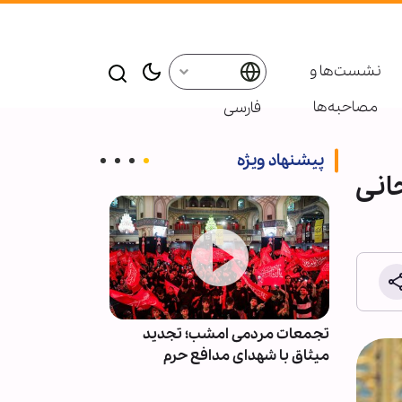
نشست‌ها و
مصاحبه‌ها
فارسی
پیشنهاد ویژه
انی
کشتی از
تجمعات مردمی امشب؛ تجدید
«ایستادگی» چک
میثاق با شهدای مدافع حرم
است/ گفتمان م
جوان منتقل ش