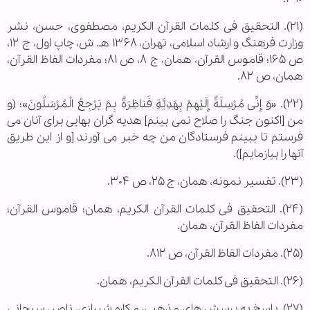
(۲۱). التحقیق فی کلمات القرآن الکریم، مصطفوی، حسن، نشر
وزارت فرهنگ و ارشاد اسلامی، تهران، ۱۳۶۸ هـ. ش، چاپ اول، ج ۱۲،
ص ۱۶۵؛ قاموس القرآن، همان، ج ۸، ص ۸۱؛ مفردات الفاظ القرآن،
همان، ص ۸۲.
(۲۲). «وَ إِنِّی مُرْسِلَةٌ إِلَیْهِمْ بِهَدِیَّةٍ فَناظِرَةٌ بِمَ یَرْجِعُ الْمُرْسَلُونَ»؛ (و
من [اکنون جنگ را صلاح نمی بینم] هدیه گران بهایی برای آنان می
فرستم تا ببینم فرستادگان من چه خبر می آورند [و از این طریق
آنها را بیازمایم]).
(۲۳). تفسیر نمونه، همان، ج ۲۵، ص ۳۰۴.
(۲۴). التحقیق فی کلمات القرآن الکریم، همان؛ قاموس القرآن؛
مفردات الفاظ القرآن، همان.
(۲۵). مفردات الفاظ القرآن، ص ۸۱۲.
(۲۶). التحقیق فی کلمات القرآن الکریم، همان.
(۲۷). پاسخ به پرسش های مذهبی، مکارم شیرازی، ناصر، سبحانی