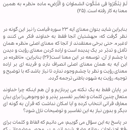
لَمْ‌ یَنْظُرُوا فِی مَلَکُوتِ السَّماواتِ وَ الْأَرْضِ» ماده «نظر» به همین
معنا به کار رفته است. (۲۵)
بنابراین شاید بتوان معنای آیه ۲۳ سوره قیامت را نیز این گونه در
نظر گرفت که: «بهشتیان آنجا فقط به خداوند فکر می کنند و
لاغیر». حتی برخی معتقدند از آنجا که معنای اصلی «نظر» همان
تأمّل و تدبّر در یک پدیده است و اراده کردن معنای رؤیت و دیدن
با چشم از آن، توسعه در این معنا است(۲۶) بنابراین، «ناظره» در
این آیه به همان معنای اصلی انصراف دارد و قرینه ای بر اراده
معنای رؤیت و نظر با چشم وجود ندارد تا نیاز باشد که با توضیح و
توجیه، رؤیت به شهود باطنی ترجمه گردد.
در پایان فقط به یک نکته می پردازیم و آن هم اینکه چرا خداوند
متعال چنین کلمات و تعابیر تفسیر پذیر و ذو وجوهی را برای بیان
معارف قرآنی انتخاب کرده و آیا امکان نداشت که قرآن به گونه ای
دیگر و بدون نیاز به این تفاسیر و توضیحات نازل شود؟
در پاسخ به این سؤال می گوییم: می دانیم که الفاظ و کلمات برای
رفع احتیاجات روزانه وضع شده اند و بر محور موضوعاتی که