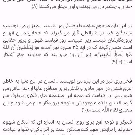
خدا را با چشم دل می بینند و او را دیدار می کنند! (۸)
در این باره مرحوم علامه طباطبائی در تفسیر المیزان می نویسد:
«بندگان خدا در شرائطی قرار می گیرند که حجابی میان آنها و
پروردگارشان نیست زیرا طبیعت روز قیامت ظهور و بروز حقایق
است همان گونه که در آیه ۲۵ سوره نور آمده: «وَ یَعْلَمُونَ أَنَّ اللَّهَ
هُوَ الْحَقُّ الْمُبِینُ»؛ (در آن روز می‌دانند که خداوند حق آشکار
است)».(۹)
فخر رازی نیز در این باره می نویسد: «انسان در این دنیا به خاطر
غرق شدن در امور مادی و تلاش برای معاش غالبا از خدا غافل می
شود، ولی در قیامت که همه این مشغله های فکری برطرف می
گردد انسان با تمام وجودش متوجه پروردگار عالم می شود و این
معنای لقاء اللَّه است».(۱۰)
تمرکز و توجه لازم برای روح انسان به اندازه ای که امکان شهود
خداوند را برایش مهیا کند ممکن است بر اثر پاکی و تقوا و عبادت