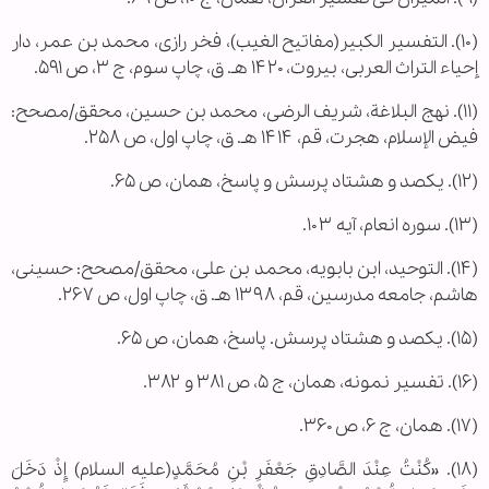
(۱۰). التفسیر الکبیر(مفاتیح الغیب)، فخر رازی، محمد بن عمر، دار
إحیاء التراث العربی، بیروت، ۱۴۲۰ هـ. ق، چاپ سوم، ج ۳، ص ۵۹۱.
(۱۱). نهج البلاغة، شریف الرضی، محمد بن حسین، محقق/مصحح:
فیض الإسلام، هجرت، قم، ۱۴۱۴ هـ. ق، چاپ اول، ص ۲۵۸.
(۱۲). یکصد و هشتاد پرسش و پاسخ، همان، ص ۶۵.
(۱۳). سوره انعام، آیه ۱۰۳.
(۱۴). التوحید، ابن بابویه، محمد بن علی، محقق/مصحح: حسینی،
هاشم، جامعه مدرسین، قم، ۱۳۹۸ هـ. ق، چاپ اول، ص ۲۶۷.
(۱۵). یکصد و هشتاد پرسش. پاسخ، همان، ص ۶۵.
(۱۶). تفسیر نمونه، همان، ج ۵، ص ۳۸۱ و ۳۸۲.
(۱۷). همان، ج ۶، ص ۳۶۰.
(۱۸). «کُنْتُ عِنْدَ الصَّادِقِ جَعْفَرِ بْنِ مُحَمَّدٍ(علیه السلام) إِذْ دَخَلَ