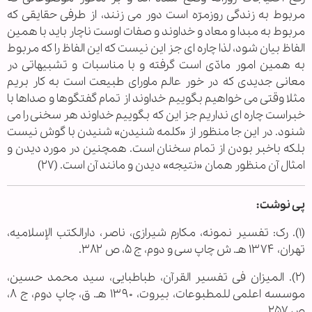
مربوط به زندگی روزمرّه است دور می زنند، از طرفی حقایقی که
مربوط به مبدا و معاد و خداوند و صفات اوست ناچار باید با همین
الفاظ بیان شود، لذا چاره ای جز این نیست که این الفاظ را که مربوط
به همین امور مادّی است گرفته و با مناسبات و تشبیهاتی در
معانی جدیدی که در خور عالم ماورای طبیعت است به کار بریم
مثلا وقتی می خواهیم بگوییم خداوند از تمام گفتگوها و صداها با
خبراست چاره ای نداریم جز این که بگوییم خداوند هر سخنی را می
شنود. در این جا منظور از «کلمه شنیدن» شنیدن با گوش نیست
بلکه باخبر بودن از تمام سخنان است. همچنین در مورد دیدن و
امثال آن منظور همان «نتیجه» دیدن و مانند آن است. (۲۷)
پی نوشت:
(۱). رک: تفسیر نمونه، مکارم شیرازی، ناصر، دارالکتب الإسلامیه،
تهران، ۱۳۷۴ هـ. ش چاپ سی و دوم، ج ۵، ص ۳۸۲.
(۲). المیزان فی تفسیر القرآن، طباطبایی، سید محمد حسین،
موسسه اعلمی للمطبوعات، بیروت، ۱۳۹۰ هـ. ق، چاپ دوم، ج ‌۸،
ص ۲۵۷.