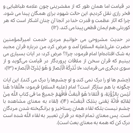
در قیامت اما همان طور که از مفسّرینی چون علامه طباطبایی و
فخر رازی نقل کردیم، این حالت شهود برای همگان پیدا می شود.
چرا که آثار عظمت و قدرت خدا در آنجا آن چنان آشکار است که هر
کوردلی هم ایمان قطعی پیدا می کند. (۱۲)
در حدیث مشروحی می خوانیم مردی خدمت امیرالمؤمنین
حضرت علی(علیه السلام) آمد و عرض کرد من درباره قرآن مجید
به شک افتاده‌ام! امام فرمود: چرا!؟ عرض کرد: در آیات بسیاری می
بینیم که قرآن سخن از ملاقات پروردگار در قیامت می‌گوید و از
سوی دیگری می فرماید: «لا تُدْرِکُهُ الْأَبْصارُ وَ هُوَ یُدْرِکُ الْأَبْصارَ» (۱۳)؛
(چشم ها او را درک نمی کند و او چشم‌ها را درک می کند). این آیات
چگونه با هم سازگار است؟ امام (علیه السلام) فرمود: «اللِّقاءُ هُنا
لَیْسَ بِالرُّؤْیَةِ، وَ الِّلقاءُ هُوَ الْبَعْثُ فَافْهَمْ جَمیعَ ما فی کِتابِ اللَّه مِنْ
لِقائِهِ فَانَّهُ یَعْنی‌ بِذلِکَ الْبَعْثَ» (۱۴‌)؛ (لقاء به معنای مشاهده با
چشم نیست بلکه لقاء همان رستاخیز و برانگیخته شدن مردگان
است. پس معنای تمام آنچه در قرآن تعبیر به لقاء اللَّه شده است
درک کن که همه به معنای بعث است).