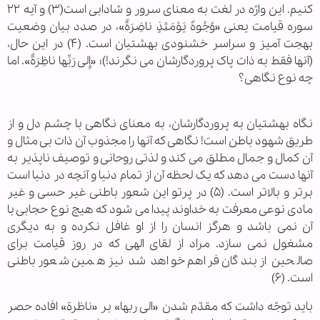
کنیم. این واژه در لغت به معنای سرور و شادابی است(۳) و آیه ۲۲
سوره قیامت یعنی «وُجُوهٌ یَوْمَئِذٍ ناضِرَةٌ»، در صدد بیان وضعیت
بهجت آمیز و سراسر خشنودی بهشتیان است. (۴) در این حال،
(آنها فقط به ذات پاک پروردگارشان می نگرند!)؛ «إِلی‌ رَبِّها ناظِرَةٌ». اما
چه نوع نگاهی؟
نگاه بهشتیان به پروردگارشان، به معنای نگاهی با چشم دل و از
طریق شهود باطن است! نگاهی که آنها را مجذوب آن ذات بی مثال و
آن کمال و جمال مطلق می کند و لذتی روحانی و توصیف ناپذیر به
آنها دست می دهد که یک لحظه آن از تمام دنیا و آنچه در دنیا است
برتر و بالاتر است. (۵) در پرتو این شعور باطنی غیر حسی و غیر
مادی نوعی معرفت به خداوند پیدا می شود که هیچ نوع حجابی با
آن نمی باشد و هرگز انسان را از او غافل نکرده و به دیگری
مشغول نمی سازد. مراد از لقای الهی که در روز قیامت برای
صالحین از بندگان فراهم خواهد شد نیز همین شعور باطنی
است. (۶)
باید توجّه داشت که مقدّم شدن «الی ربها» بر «ناظرة» افاده حصر