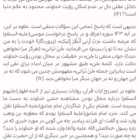
دلائل عقلی دال بر عدم امکان رؤیت خداوند، محدود به عالم دنیا
است!؟ (۱۶)
بدیهی است که پاسخ تمامی این سؤالات منفی است. علاوه بر این،
در آیه ۱۴۳ سوره اعراف و در پاسخ درخواست موسی(علیه السلام)
که عرضه داشت: «رَبِّ أَرِنی‌ أَنْظُرْ إِلَیْکَ»؛ (پروردگارا! خودت را به من
نشان ده تا تو را ببینم)، می فرماید: «لَنْ تَرانی»؛ (هرگز مرا نخواهی
دید!)؛ جواب منفی با «لن» در حقیقت بر محال بودن رؤیت خداوند
دلالت دارد. کلمه «لن» طبق مشهور در میان ادباء برای نفی ابد
است بنابراین جمله «لَنْ تَرانی» مفهومش چنین می شود که نه در
این جهان و نه در جهان دیگر مرا نخواهی دید. (۱۷)
علاوه بر تصریح آیات قرآن، روایات بسیاری نیز از ائمه اطهار(علیهم
السلام) درباره محال بودن مشاهده حسّی خداوند به دست ما
رسیده است. هشام یکی از شاگردان امام صادق(علیه السلام) نقل
می کند: «نزد امام صادق(علیه السلام) بودم که معاویه بن وهب
وارد شد و گفت: ای فرزند پیامبر چه می‌ گویی در مورد خبری که در
باره رسول خدا(صلی الله علیه وآله) وارد شده که او خداوند را دید؟
به چه صورت دید؟ و همچنین در خبر دیگری که از آن حضرت نقل