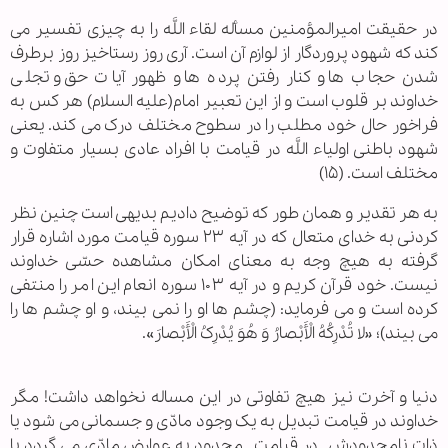
در حقیقت امیرالمؤمنین مسأله لقاء اللَّه را به چیزی تفسیر می
کند که شهود پروردگار از لوازم آن است. آری روز رستاخیز روز برطرف
شدن حجاب ها و کنار رفتن پرده ها و ظهور آیات حق و تجلی
خداوند بر قلوب است و از این تعبیر امام(علیه السلام) هر کس به
فراخور حال خود مطلب را در سطوح مختلف درک می کند. یعنی
شهود باطنی اولیاء اللَّه در قیامت با افراد عادی بسیار متفاوت و
مختلف است. (۱۵)
به هر تقدیر و همان طور که توضیح دادیم بدیهی است چنین نظر
کردنی به خدای متعال که در آیه ۲۳ سوره قیامت مورد اشاره قرار
گرفته به هیچ وجه به معنای امکان مشاهده حسّی خداوند
نیست. خود قرآن کریم و در آیه ۱۰۳ سوره انعام این امر را منتفی
کرده است و می فرماید: (چشم ها او را نمی بیند، و او چشم ها را
می بیند)؛ «لا تُدْرِکُهُ الْأَبْصارُ وَ هُوَ یُدْرِکُ الْأَبْصارَ».
دنیا و آخرت نیز هیچ تفاوتی در این مساله نخواهد داشت! مگر
خداوند در قیامت تبدیل به یک وجود مادّی و جسمانی می شود یا
ذات نامحدودش ـ در قیامت ـ محدود به عوارض مادّی می گردد یا