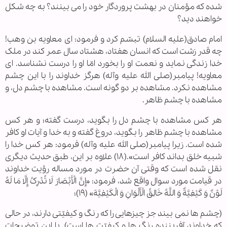
شده که مؤمنان در بهشت پروردگار خود را می بینند؟ به چه شکل
خواهند دید؟
امام صادق(علیه السلام) تبسّم کرد و فرمود: ای معاویه بن وهب!
چه قدر زشت است که انسان هفتاد، هشتاد سال عمر کند در ملک
خدا زندگی نماید و نعمت او را بخورد امّا او را درست نشناسد. ای
معاویه! پیامبر(صلی الله علیه وآله) هرگز خداوند را با این چشم
مشاهده نکرد. مشاهده بر دو گونه است. مشاهده با چشم دل، و
مشاهده با چشم ظاهر.
هر کس مشاهده با چشم دل را بگوید، درست گفته؛ و هر کس
مشاهده با چشم ظاهر را بگوید، دروغ گفته و به خدا و آیات او کافر
شده است. زیرا پیامبر(صلی الله علیه وآله) فرمود: هر کس خدا را
شبیه خلق بداند کافر است».(۱۸) علاوه بر این، طبق حدیث دیگری
نقل شده است که وقتی آن حضرت در مورد مساله رؤیت خداوند
در قیامت مورد سوال واقع شد، فرمود: «إِنَّ الْأَبْصَارَ لَا تُدْرِکُ إِلَّا مَا لَهُ
لَوْنٌ وَ کَیْفِیَّةٌ وَ اللَّهُ خَالِقُ الْأَلْوَانِ وَ الْکَیْفِیَّة» (۱۹)؛
(چشم ها نمی بیند جز چیزهایی را که رنگ و کیفیّتی دارند، در حالی
که خداوند آفریننده رنگ ها و کیفیّت ها است). با این توضیحات