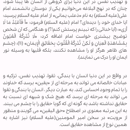
و تهذیب نفس در این دنیا برای گروهی از انسان ها پیدا شود،
چنان که در نهج البلاغه می‌خوانیم یکی از دوستان دانشمند امام
علی(علیه السلام) به نام‌ «ذعلب یمانی» از امام علیه السلام پرسید:
آیا خدای خود را دیده‌ای؟ امام (علیه السلام) فرمود: «أَ فَأَعْبُدُ مَا لَا
أَرَی»؛ (آیا خدائی را که نبینم پرستش کنم!؟) و هنگامی که آن شخص
توضیح بیشتری خواست امام اضافه کرد: «لَا تُدْرِکُهُ الْعُیُونُ
بِمُشَاهَدَةِ الْعِیَانِ وَ لَکِنْ تُدْرِکُهُ الْقُلُوبُ بِحَقَائِقِ الْإِیمَان» (۱۱)؛ (چشم
های ظاهر هرگز او را مشاهده نکنند، بلکه قلبها به وسیله نور
ایمان او را درک می نمایند).
در واقع در این دنیا انسان با بندگی، تقوا، تهذیب نفس، تزکیه و
عبادات خالصانه می تواند به مرحله ای از «یقین» برسد که خداوند
را با تمام وجود احساس کند. به عبارت دیگر، انسان با بندگی و تقوا
می تواند به مرحله ای برسد که هیچ شک و شبهه ای نسبت به
حقایق نداشته باشد به گونه ای که گویا حقایق را با چشم می بیند.
به این مرتبه معنوی در اصطلاح «حق الیقین» می‌ گویند و منظور
از «رویت» در سخن امیر المومنین(علیه السلام) نیز اشاره به
همین نوع از مشاهده حقایق است.