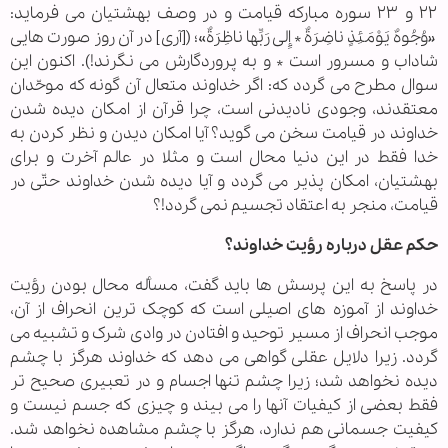
۲۲ و ۲۳ سوره مبارکه قیامت و در وصف بهشتیان می فرماید:
«وُجُوهٌ یَوْمَئِذٍ ناضِرَةٌ * إِلی‌ رَبِّها ناظِرَةٌ»؛ ([آری] در آن روز صورت هایی
شاداب و مسرور است * و به پروردگارش می‌ نگرند!). اکنون این
سوال مطرح می گردد که: اگر خداوند متعال آن گونه که موحّدان
معتقدند، وجودی نادیدنی است، چرا قرآن از امکان دیده شدن
خداوند در قیامت سخن می گوید؟ آیا امکان دیدن و نظر کردن به
خدا فقط در این دنیا محال است و مثلا در عالم آخرت و برای
بهشتیان، امکان پذیر می گردد و آیا دیده شدن خداوند حتّی در
قیامت، منجر به اعتقاد تجسیم نمی گردد!؟
حکم عقل درباره رؤیت خداوند؟
در پاسخ به این پرسش ها باید گفت، مسأله محال بودن رؤیت
خداوند از آموزه های اصیلی است که کوچک ترین انحراف از آن،
موجب انحراف از مسیر توحید و افتادن در وادی شرک و تشبیه می
گردد. زیرا دلایل عقلی گواهی می دهد که خداوند هرگز با چشم
دیده نخواهد شد؛ زیرا چشم تنها اجسام و در تعبیری صحیح تر
فقط بعضی از کیفیات آنها را می بیند و چیزی که جسم نیست و
کیفیت جسمانی هم ندارد، هرگز با چشم مشاهده نخواهد شد.