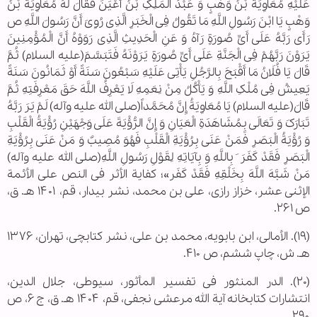
عَلَیْهِ مُعَاوِیَةُ بْنُ وَهْبٍ وَ عَبْدُ الْمَلِکِ بْنُ أَعْیَنَ فَقَالَ لَهُ مُعَاوِیَةُ بْنُ
وَهْبٍ یَا ابْنَ رَسُولِ اللَّهِ مَا تَقُولُ فِی الْخَبَرِ الَّذِی رُوِیَ أَنَّ رَسُولَ اللَّهِ ص
رَأَی رَبَّهُ عَلَی أَیِّ صُورَةٍ رَآهُ وَ عَنِ الْحَدِیثِ الَّذِی رَوَوْهُ أَنَّ الْمُؤْمِنِینَ
یَرَوْنَ رَبَّهُمْ فِی الْجَنَّةِ عَلَی أَیِّ صُورَةٍ یَرَوْنَهُ فَتَبَسَّمَ(علیه السلام) ثُمَّ
قَالَ یَا فُلَانُ مَا أَقْبَحَ بِالرَّجُلِ یَأْتِی عَلَیْهِ سَبْعُونَ سَنَةً أَوْ ثَمَانُونَ سَنَةً
یَعِیشُ فِی مُلْکِ اللَّهِ وَ یَأْکُلُ مِنْ نِعَمِهِ لَا یَعْرِفُ اللَّهَ حَقَ‌ مَعْرِفَتِهِ ثُمَّ
قَالَ(علیه السلام) یَا مُعَاوِیَةُ إِنَّ مُحَمَّداً(صلی الله علیه وآله) لَمْ یَرَ رَبَّهُ
تَبَارَکَ وَ تَعَالَی بِمُشَاهَدَةِ الْعَیَانِ وَ إِنَّ الرُّؤْیَةَ عَلَی وَجْهَیْنِ رُؤْیَةُ الْقَلْبِ‌
وَ رُؤْیَةُ الْبَصَرِ فَمَنْ عَنَی بِرُؤْیَةِ الْقَلْبِ فَهُوَ مُصِیبٌ وَ مَنْ عَنَی بِرُؤْیَةِ
الْبَصَرِ فَقَدْ کَفَرَ َ بِاللَّهِ وَ بِآیَاتِهِ لِقَوْلِ رَسُولِ اللَّهِ(صلی الله علیه وآله)
مَنْ شَبَّهَ اللَّهَ بِخَلْقِهِ فَقَدْ کَفَر»؛ کفایة الأثر فی النص علی الأئمة
الإثنی عشر، خزاز رازی، علی بن محمد، نشر بیدار، قم، ۱۴۰۱ هـ. ق،
ص ۲۶۱.
(۱۹). الأمالی، ابن بابویه، محمد بن علی، نشر کتابچی، تهران، ۱۳۷۶
هـ. ش، چاپ ششم، ص ۴۱۰.
(۲۰). الدر المنثور فی تفسیر المأثور، سیوطی، جلال الدین،
انتشارات کتابخانه آیة الله مرعشی نجفی، قم، ۱۴۰۴ هـ. ق، ج ۶، ص
۲۹۰.