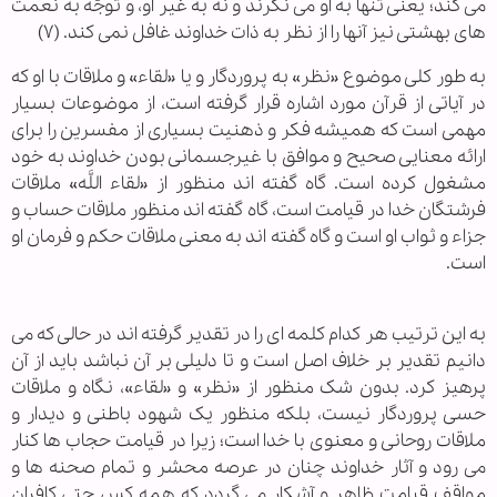
می کند؛ یعنی تنها به او می نگرند و نه به غیر او، و توجّه به نعمت
های بهشتی نیز آنها را از نظر به ذات خداوند غافل نمی کند. (۷)
به طور کلی موضوع «نظر» به پروردگار و یا «لقاء» و ملاقات با او که
در آیاتی از قرآن مورد اشاره قرار گرفته است، از موضوعات بسیار
مهمی است که همیشه فکر و ذهنیت بسیاری از مفسرین را برای
ارائه معنایی صحیح و موافق با غیرجسمانی بودن خداوند به خود
مشغول کرده است. گاه گفته اند منظور از «لقاء اللَّه» ملاقات
فرشتگان خدا در قیامت است، گاه گفته اند منظور ملاقات حساب و
جزاء و ثواب او است و گاه گفته اند به معنی ملاقات حکم و فرمان او
است.
به این ترتیب هر کدام کلمه ای را در تقدیر گرفته اند در حالی که می
دانیم تقدیر بر خلاف اصل است و تا دلیلی بر آن نباشد باید از آن
پرهیز کرد. بدون شک منظور از «نظر» و «لقاء»، نگاه و ملاقات
حسی پروردگار نیست، بلکه منظور یک‌ شهود باطنی و دیدار و
ملاقات روحانی و معنوی با خدا است؛ زیرا در قیامت حجاب ها کنار
می رود و آثار خداوند چنان در عرصه محشر و تمام صحنه ها و
مواقف قیامت ظاهر و آشکار می گردد که همه کس حتی کافران