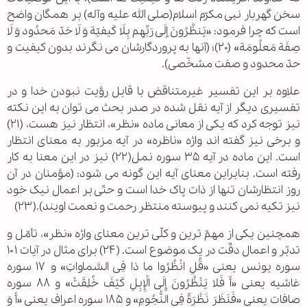
سخن گهربار نبی مکرّم اسلام(صلی الله علیه وآله) بر همگان واضح
است که چرا فرمود: «یَنظُرُونَ إلَی رَبِّهِم بِلَا کَیفیّة وَ لَا حَدّ مَحدُود وَ لَا
صِفَة مَعلُومَة» (۲۰)؛ (آنها به پروردگارشان می نگرند بدون کیفیت و
حدّ محدود و صفت مشخّصی).
علاوه بر این تفسیر غیرمتناقض با قابل رؤیت نبودن خدا و در
تفسیری دیگر از آیه نقل شده در صدر بحث می توان به این نکته
نیز توجه کرد که یکی از معانی ماده «نظر»، انتظار نیز هست، (۲۱)
و برخی نیز گفته اند واژه «ناظره» در آیه مزبور به معنای انتظار
است. این ماده در آیه ۳۵ سوره نمل(۲۲) نیز در این معنا به کار
رفته است. بنابراین معنای آیه این گونه می شود: (مؤمنان در آن
روز انتظارشان تنها از ذات پاک خدا است و حتّی بر اعمال نیک خود
نیز تکیه نمی کنند و پیوسته منتظر رحمت و نعمت اویند).(۲۳)
همچنین یکی از مهمّ ترین و کلّی ترین معنای واژه «نظر»، تأمّل و
تدبّر و اعمال دقّت در یک موضوع است. (۲۴) برای مثال در آیات ۱۰۱
سوره یونس یعنی «قُلِ‌ انْظُرُوا ما ذا فِی السَّماواتِ» و ۱۷ سوره
غاشیه یعنی «أَ فَلا یَنْظُرُونَ‌ إِلَی الْإِبِلِ کَیْفَ خُلِقَتْ» و ۸۸ سوره
صافات یعنی «فَنَظَرَ نَظْرَةً فِی النُّجُومِ» و ۱۸۵ سوره اعراف یعنی «أَ وَ