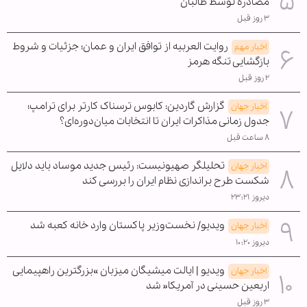
مصادره توسط طالبان
۳ روز قبل
روایت العربیه از توافق ایران و عمان؛ جزئیات و شروط
اخبار مهم
بازگشایی تنگه هرمز
۲ روز قبل
گزارش گاردین: کابوس ترسناک کارتر برای ترامپ؛
اخبار جهان
جدول زمانی مذاکرات ایران تا انتخابات میان‌دوره‌ای؟
۸ ساعت قبل
تحلیلگر صهیونیست: رئیس جدید موساد باید دلایل
اخبار جهان
شکست طرح براندازی نظام ایران را بررسی کند
دیروز ۲۳:۲۱
ویدیو/ نخست‌وزیر پاکستان وارد خانه کعبه شد
اخبار جهان
دیروز ۱۰:۲۰
ویدیو | ایالت میشیگان میزبان »بزرگترین راهپیمایی
اخبار جهان
اربعین حسینی در آمریکا« شد
۳ روز قبل